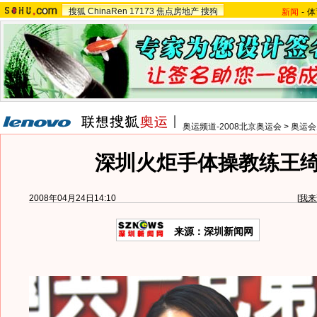
搜狐
ChinaRen
17173
焦点房地产
搜狗
新闻
-
体
奥运频道-2008北京奥运会
>
奥运会
深圳火炬手体操教练王
2008年04月24日14:10
[
我来
来源：深圳新闻网