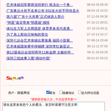
·
艺术体操冠军赛将深圳举行 将决出一个奥...
08-03-28 08:34
·
广东奥运火炬手名单公布 832名火炬手同传圣火
08-03-19 10:52
·
第六届"广东十大杰青"正式候选人简介
07-12-04 09:36
·
"明星"嘉宾带来"明星级"感悟
07-10-21 09:01
·
体坛生力军上京商国是 体育界各党代表透...
07-10-16 04:11
·
为了肩上那份沉甸甸的责任
07-10-14 10:17
·
深圳七运会艺术体操比赛落幕 福田小苗展...
07-08-14 20:46
·
艺术体操团体赛夺得铜牌 深圳李红扬亚运...
06-12-11 07:55
·
第12届省运会深圳再夺11枚金牌 太极剑夺...
06-11-16 03:28
·
深圳三组故事入围"感动中国"
06-01-01 05:23
用户：
匿名
隐藏地址
设为辩论话题
*搜狗拼音输入法，中文处理专家>>