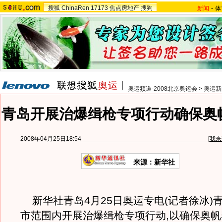
搜狐
ChinaRen
17173
焦点房地产
搜狗
新闻
-
体
奥运频道-2008北京奥运会
>
奥运新
青岛开展治爆缉枪专项行动确保奥
2008年04月25日18:54
[
我来
来源：新华社
新华社青岛4月25日奥运专电(记者徐冰)
市范围内开展治爆缉枪专项行动,以确保奥