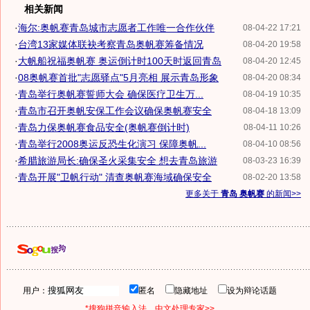
相关新闻
·
海尔:奥帆赛青岛城市志愿者工作唯一合作伙伴
08-04-22 17:21
·
台湾13家媒体联袂考察青岛奥帆赛筹备情况
08-04-20 19:58
·
大帆船祝福奥帆赛 奥运倒计时100天时返回青岛
08-04-20 12:45
·
08奥帆赛首批"志愿驿点"5月亮相 展示青岛形象
08-04-20 08:34
·
青岛举行奥帆赛誓师大会 确保医疗卫生万...
08-04-19 10:35
·
青岛市召开奥帆安保工作会议确保奥帆赛安全
08-04-18 13:09
·
青岛力保奥帆赛食品安全(奥帆赛倒计时)
08-04-11 10:26
·
青岛举行2008奥运反恐生化演习 保障奥帆...
08-04-10 08:56
·
希腊旅游局长:确保圣火采集安全 想去青岛旅游
08-03-23 16:39
·
青岛开展"卫帆行动" 清查奥帆赛海域确保安全
08-02-20 13:58
更多关于
青岛 奥帆赛
的新闻>>
用户：
匿名
隐藏地址
设为辩论话题
*搜狗拼音输入法，中文处理专家>>