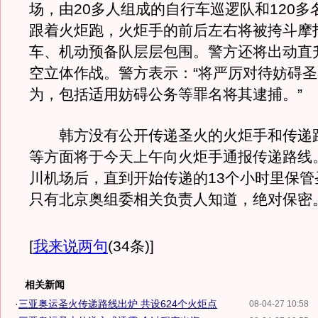
场，由20多人组成的自行车巡逻队和120多
跟着火炬跑，火炬手的前后左右将被挎斗摩
车、机动预备队层层包围。警方还将出动直
空立体作战。警方表示：“将严厉对待妨碍
为，包括适用妨碍公务等罪名将其逮捕。”
韩方没有公开传递圣火的火炬手和传递
等方面将于今天上午向火炬手通报传递路线
川机场后，直到开始传递的13个小时里保管
只有北京奥组委相关负责人知道，绝对保密
[
我来说两句
(34条)
]
相关新闻
·
三亚奥运圣火传递路线出炉 共设624个火炬点
08-04-27 10:58