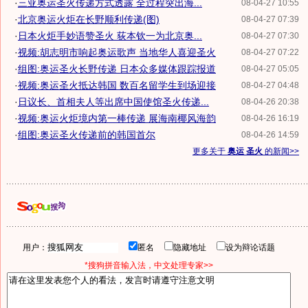
·
三亚奥运圣火传递方式透露 全过程突出海...
08-04-27 10:55
·
北京奥运火炬在长野顺利传递(图)
08-04-27 07:39
·
日本火炬手妙语赞圣火 荻本钦一为北京奥...
08-04-27 07:30
·
视频:胡志明市响起奥运歌声 当地华人喜迎圣火
08-04-27 07:22
·
组图:奥运圣火长野传递 日本众多媒体跟踪报道
08-04-27 05:05
·
视频:奥运圣火抵达韩国 数百名留学生到场迎接
08-04-27 04:48
·
日议长、首相夫人等出席中国使馆圣火传递...
08-04-26 20:38
·
视频:奥运火炬境内第一棒传递 展海南椰风海韵
08-04-26 16:19
·
组图:奥运圣火传递前的韩国首尔
08-04-26 14:59
更多关于
奥运 圣火
的新闻>>
用户：
匿名
隐藏地址
设为辩论话题
*搜狗拼音输入法，中文处理专家>>