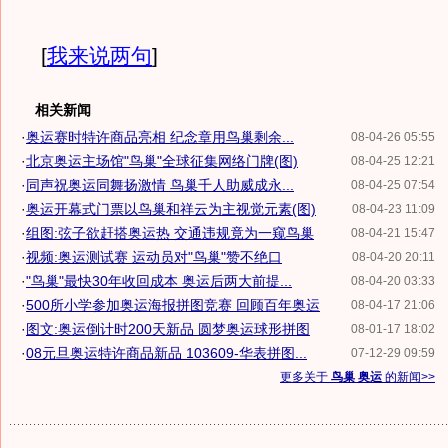
[
我来说两句
]
相关新闻
·
奥运赛时特许商品亮相 纪念章用鸟巢剩余...
08-04-26 05:55
·
北京奥运主场馆"鸟巢"全球征集网络门牌(图)
08-04-25 12:21
·
同声祝奥运同舞扬激情 鸟巢千人助威成永...
08-04-25 07:54
·
奥运开幕式门票以鸟巢和祥云为主视觉元素(图)
08-04-23 11:09
·
组图:弦子欲赶搭奥运热 交通违规竟为一窥鸟巢
08-04-21 15:47
·
视频:奥运测试赛 运动员对"鸟巢"赞不绝口
08-04-20 20:11
·
"鸟巢"最快30年收回成本 奥运后两大前提...
08-04-20 03:33
·
500所小学参加奥运海报拼图竞赛 回顾百年奥运
08-04-17 21:06
·
图文:奥运倒计时200天新品 圆梦奥运球形拼图
08-01-17 18:02
·
08元旦奥运特许商品新品 103609-华表拼图...
07-12-29 09:59
更多关于
鸟巢 奥运
的新闻>>