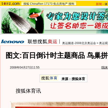
搜狐
ChinaRen
17173
焦点房地产
搜狗
新闻
-
体
奥运频道-2008北京奥运会
>
奥运观
图文:百日倒计时主题商品 鸟巢
2008年04月27日11:55
[
我来
来源：搜狐体育
搜狐体育讯