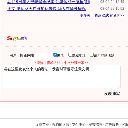
·
4月19日华人巴黎聚会纪实 让奥运成一座桥(图)
08-04-24 14:49
·
图文:奥运圣火在雅加达传递 华人在场外庆祝
08-04-22 15:52
更多关于
奥运 圣火
的新闻>>
用户：
匿名
隐藏地址
设为辩论话题
*搜狗拼音输入法，中文处理专家>>
设置首页
-
搜狗输入法
-
支付中心
-
搜狐招聘
-
广告服务
-
客