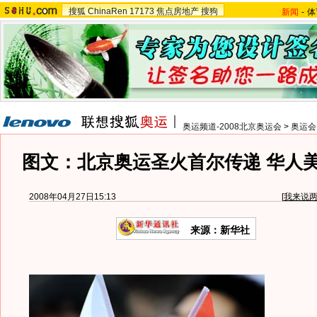
搜狐
ChinaRen
17173
焦点房地产
搜狗
新闻
-
体
奥运频道-2008北京奥运会
>
奥运会
图文：北京奥运圣火首尔传递 华人
2008年04月27日15:13
[
我来说
来源：新华社