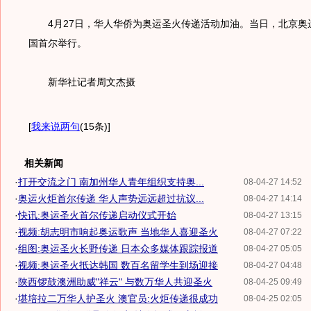
4月27日，华人华侨为奥运圣火传递活动加油。当日，北京奥
国首尔举行。
新华社记者周文杰摄
[
我来说两句
(15条)
]
相关新闻
·
打开交流之门 南加州华人青年组织支持奥...
08-04-27 14:52
·
奥运火炬首尔传递 华人声势远远超过抗议...
08-04-27 14:14
·
快讯:奥运圣火首尔传递启动仪式开始
08-04-27 13:15
·
视频:胡志明市响起奥运歌声 当地华人喜迎圣火
08-04-27 07:22
·
组图:奥运圣火长野传递 日本众多媒体跟踪报道
08-04-27 05:05
·
视频:奥运圣火抵达韩国 数百名留学生到场迎接
08-04-27 04:48
·
陕西锣鼓澳洲助威"祥云" 与数万华人共迎圣火
08-04-25 09:49
·
堪培拉二万华人护圣火 澳官员:火炬传递很成功
08-04-25 02:05