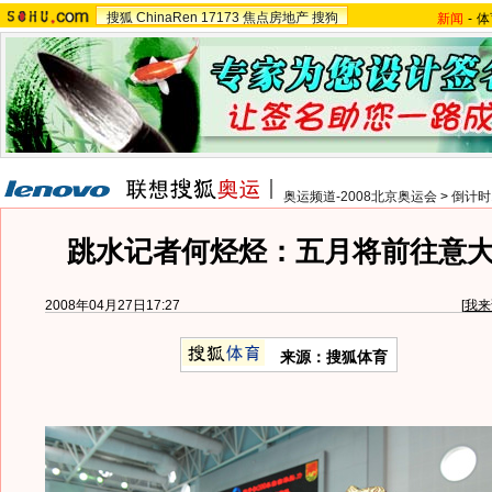
搜狐
ChinaRen
17173
焦点房地产
搜狗
新闻
-
体
奥运频道-2008北京奥运会
>
倒计时
跳水记者何烃烃：五月将前往意
2008年04月27日17:27
[
我来
来源：搜狐体育