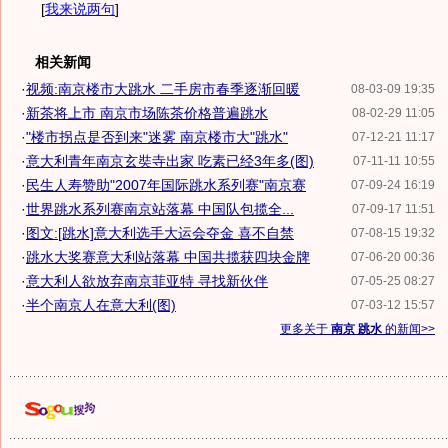
[
我来说两句
]
相关新闻
·
视频:南京楼市大跳水 二手房市春季逐渐回暖
08-03-09 19:35
·
新茶将上市 南京市场陈茶价格普遍跳水
08-02-29 11:05
·
"楼市拐点是否到来"迷雾 南京楼市大"跳水"
07-12-21 11:17
·
意大利青年南京玄奘寺出家 吃素已经3年多(图)
07-11-11 10:55
·
民生人寿赞助"2007年国际跳水系列赛"南京赛
07-09-24 16:19
·
世界跳水系列赛南京站落幕 中国队包揽全...
07-09-17 11:51
·
图文:[跳水]意大利选手大运会夺金 喜不自禁
07-08-15 19:32
·
跳水大奖赛意大利站落幕 中国共揽获四块金牌
07-06-20 00:36
·
意大利人欲放弃南京菲亚特 寻找新伙伴
07-05-25 08:27
·
半个南京人在意大利(图)
07-03-12 15:57
更多关于
南京 跳水
的新闻>>