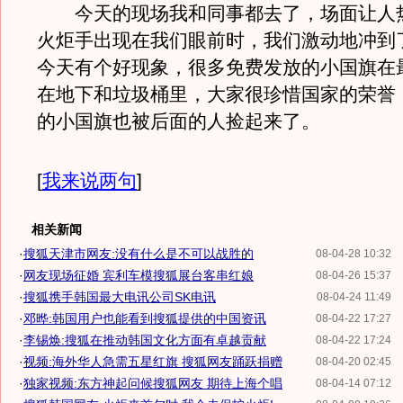
今天的现场我和同事都去了，场面让人
火炬手出现在我们眼前时，我们激动地冲到
今天有个好现象，很多免费发放的小国旗在
在地下和垃圾桶里，大家很珍惜国家的荣誉
的小国旗也被后面的人捡起来了。
[
我来说两句
]
相关新闻
·
搜狐天津市网友:没有什么是不可以战胜的
08-04-28 10:32
·
网友现场征婚 宾利车模搜狐展台客串红娘
08-04-26 15:37
·
搜狐携手韩国最大电讯公司SK电讯
08-04-24 11:49
·
邓晔:韩国用户也能看到搜狐提供的中国资讯
08-04-22 17:27
·
李锡焕:搜狐在推动韩国文化方面有卓越贡献
08-04-22 17:24
·
视频:海外华人急需五星红旗 搜狐网友踊跃捐赠
08-04-20 02:45
·
独家视频:东方神起问候搜狐网友 期待上海个唱
08-04-14 07:12