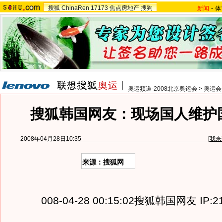
搜狐
ChinaRen
17173
焦点房地产
搜狗
新闻
-
体
奥运频道-2008北京奥运会
>
奥运会
搜狐韩国网友：现场国人维护
2008年04月28日10:35
[
我来
来源：搜狐网
008-04-28 00:15:02搜狐韩国网友 IP:211.