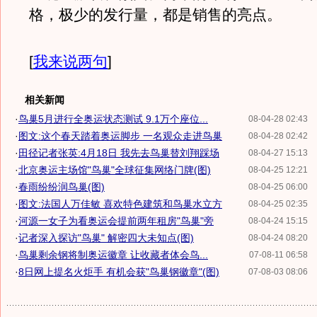
格，极少的发行量，都是销售的亮点。
[
我来说两句
]
相关新闻
·
鸟巢5月进行全奥运状态测试 9.1万个座位...
08-04-28 02:43
·
图文:这个春天踏着奥运脚步 一名观众走进鸟巢
08-04-28 02:42
·
田径记者张英:4月18日 我先去鸟巢替刘翔踩场
08-04-27 15:13
·
北京奥运主场馆"鸟巢"全球征集网络门牌(图)
08-04-25 12:21
·
春雨纷纷润鸟巢(图)
08-04-25 06:00
·
图文:法国人万佳敏 喜欢特色建筑和鸟巢水立方
08-04-25 02:35
·
河源一女子为看奥运会提前两年租房"鸟巢"旁
08-04-24 15:15
·
记者深入探访"鸟巢" 解密四大未知点(图)
08-04-24 08:20
·
鸟巢剩余钢将制奥运徽章 让收藏者体会鸟...
07-08-11 06:58
·
8日网上提名火炬手 有机会获"鸟巢钢徽章"(图)
07-08-03 08:06