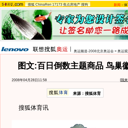
搜狐
ChinaRen
17173
焦点房地产
搜狗
新闻
-
体
奥运频道-2008北京奥运会
>
奥运观
图文:百日倒数主题商品 鸟巢
2008年04月28日11:58
[
我来
来源：搜狐体育
搜狐体育讯