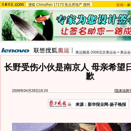
搜狐
ChinaRen
17173
焦点房地产
搜狗
新闻
-
体
奥运频道-2008北京奥运会
>
奥运会
长野受伤小伙是南京人 母亲希望
歉
2008年04月28日16:24
[
我来说两
来源：新华报业网-扬子晚报