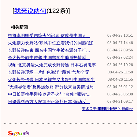
[
我来说两句
(122条)
]
相关新闻
·
拍摄李明明受伤镜头的记者:这就是中国人...
08-04-28 16:51
·
火炬接力长野站:寒风中伫立着我们的同胞(图)
08-04-27 14:46
·
长野传递结束 四名中国学生被右翼分子打...
08-04-27 09:56
·
圣火长野雨中传递 中国留学生助威热情感...
08-04-27 02:24
·
视频:北京奥运火炬完成长野传递 日本右翼滋事
08-04-26 19:26
·
长野传递现场一片红色海洋 "藏独"气势全无
08-04-26 11:58
·
火炬长野传递 日本民族主义者殴打中国留学生
08-04-26 11:55
·
"无疆界记者"反奥运敛财 部分钱来自美情报局
08-04-26 01:12
·
中日长野携手迎接奥运圣火与"台独""藏独"...
08-04-23 06:38
·
日媒爆料西方人权组织正急赴日本 煽动反...
08-04-21 09:17
更多关于
李明明 长野
的新闻>>