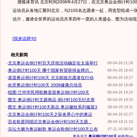
搜狐体育讯 北京时间2008年4月27日，在北京奥运会倒计时100
运动员从各地汇聚到北京，与2155名志愿者一起，用造型组成一
信片，邀请全世界的运动员共享四年一度的人类盛会。图为活动现
[
我来说两句
]
相关新闻
·
北京奥运会倒计时百天庆祝活动确定在太庙举行
08-04-28 21:28
·
奥运倒计时100天 哪个国家有望获得金牌总...
08-04-28 18:43
·
喜迎奥运倒计时100天 北京邮政志愿者在行动
08-04-28 18:27
·
欢庆奥运倒计时100天,2008健康总动员
08-04-28 18:08
·
组图:兰州市民用歌舞喜迎奥运倒计时100天
08-04-26 19:25
·
图文:奥运倒计时主题商品 倒计时100天纪念章
08-04-26 19:20
·
图文:奥运倒计时100天新品 奥运徽纹系列服装3
08-04-26 19:11
·
北京奥运会倒计时100天之际各界心中的奥运
08-04-26 02:27
·
百名歌星同唱北京奥运会倒计时100天主题...
08-04-18 11:10
·
乐坛大腕为奥运献歌 奥运会歌倒计时100天公布
07-11-20 08:54
更多关于
奥运倒计时100天
的新闻>>