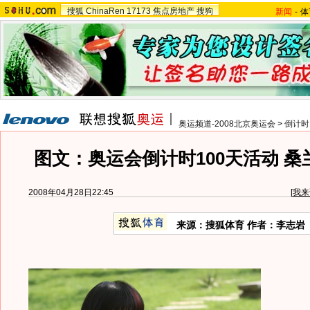
搜狐
ChinaRen
17173
焦点房地产
搜狗
新闻
-
体
奥运频道-2008北京奥运会
>
倒计时
图文：奥运会倒计时100天活动 
2008年04月28日22:45
[
我来
来源：搜狐体育 作者：李志岩