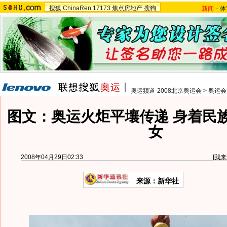
搜狐
ChinaRen
17173
焦点房地产
搜狗
新闻
-
体
奥运频道-2008北京奥运会
>
奥运会
图文：奥运火炬平壤传递 身着民
女
2008年04月29日02:33
[
我来
来源：新华社