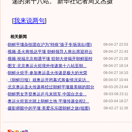
递的第十八站。 新华社记者周文杰摄
[
我来说两句
]
相关新闻
·
朝鲜平壤杂技团在沪为"特殊"孩子专场演出(图)
08-04-27 22:53
·
视频:圣火将抵达平壤 朝鲜领导人将出席迎祥云
08-04-27 21:43
·
视频:祝福北京相遇平壤 驻朝大使揭开朝鲜面纱
08-04-27 21:26
·
图文:北京奥运火炬境外传递第十八站至朝...
08-04-27 18:14
·
朝鲜火炬手:参加奥运圣火传递是极大的光荣
08-04-27 16:10
·
《朝鲜日报》就奥运开闭幕式筹备情况采访...
08-04-07 10:44
·
北京奥运圣火传递将经过朝鲜平壤最美丽的部分
08-03-20 23:44
·
朝鲜男女齐登奥运乒乓末班车 中国台北全...
08-03-09 23:11
·
奥运火炬首次踏上朝鲜土地 平壤传递全程2...
08-03-04 18:27
·
摄影师眼中的平壤:美爱乐乐团朝鲜之旅(组图)
08-02-27 11:26