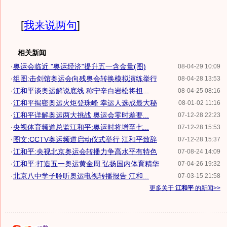
[
我来说两句
]
相关新闻
·
奥运会临近 "奥运经济"提升五一含金量(图)
08-04-29 10:09
·
组图:击剑馆奥运会向残奥会转换模拟演练举行
08-04-28 13:53
·
江和平谈奥运解说底线 称宁辛白岩松将担...
08-04-25 08:16
·
江和平揭密奥运火炬登珠峰 幸运人选成最大秘
08-01-02 11:16
·
江和平详解奥运两大挑战 奥运会零时差要...
07-12-28 22:23
·
央视体育频道总监江和平:奥运时将增至七...
07-12-28 15:53
·
图文:CCTV奥运频道启动仪式举行 江和平致辞
07-12-28 15:37
·
江和平:央视北京奥运会转播力争高水平有特色
07-08-24 14:09
·
江和平:打造五一奥运黄金周 弘扬国内体育精华
07-04-26 19:32
·
北京八中学子聆听奥运电视转播报告 江和...
07-03-15 21:58
更多关于
江和平
的新闻>>