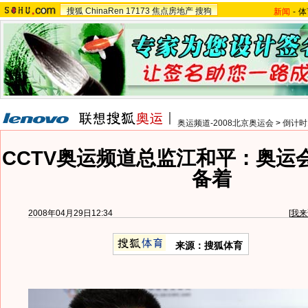
搜狐
ChinaRen
17173
焦点房地产
搜狗
新闻
-
体
奥运频道-2008北京奥运会
>
倒计时
CCTV奥运频道总监江和平：奥运
备着
2008年04月29日12:34
[
我来
来源：搜狐体育