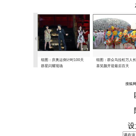
组图：庆奥运倒计时100天
组图：群众马拉松万人
群星闪耀现场
喜笑颜开迎最后百天
设