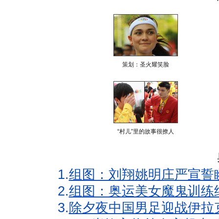
策划：圣火耀笑脸
“村儿”里的故事很撩人
1.
组图：刘翔姚明庄严宣誓
2.
组图：奥运美女魔鬼训练
3.
除夕夜中国男足迎战伊拉