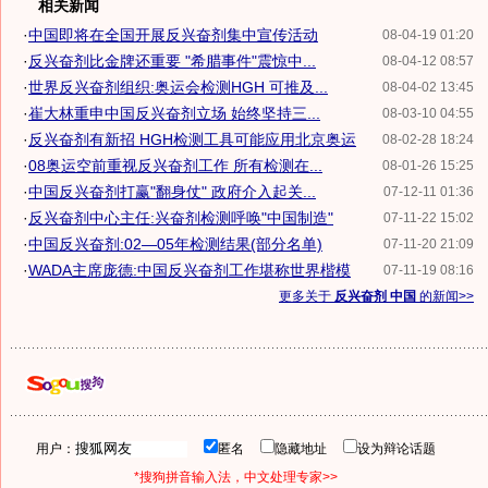
相关新闻
·
中国即将在全国开展反兴奋剂集中宣传活动
08-04-19 01:20
·
反兴奋剂比金牌还重要 "希腊事件"震惊中...
08-04-12 08:57
·
世界反兴奋剂组织:奥运会检测HGH 可推及...
08-04-02 13:45
·
崔大林重申中国反兴奋剂立场 始终坚持三...
08-03-10 04:55
·
反兴奋剂有新招 HGH检测工具可能应用北京奥运
08-02-28 18:24
·
08奥运空前重视反兴奋剂工作 所有检测在...
08-01-26 15:25
·
中国反兴奋剂打赢"翻身仗" 政府介入起关...
07-12-11 01:36
·
反兴奋剂中心主任:兴奋剂检测呼唤"中国制造"
07-11-22 15:02
·
中国反兴奋剂:02—05年检测结果(部分名单)
07-11-20 21:09
·
WADA主席庞德:中国反兴奋剂工作堪称世界楷模
07-11-19 08:16
更多关于
反兴奋剂 中国
的新闻>>
用户：
匿名
隐藏地址
设为辩论话题
*搜狗拼音输入法，中文处理专家>>