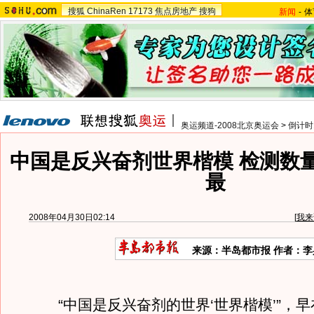
搜狐
ChinaRen
17173
焦点房地产
搜狗
新闻
-
体
奥运频道-2008北京奥运会
>
倒计时
中国是反兴奋剂世界楷模 检测数
最
2008年04月30日02:14
[
我来
来源：半岛都市报 作者：李
“中国是反兴奋剂的世界‘世界楷模’”，早在2