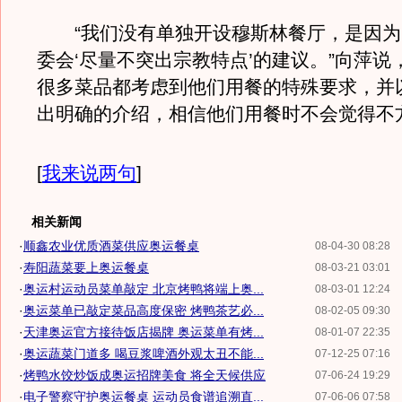
“我们没有单独开设穆斯林餐厅，是因为
委会‘尽量不突出宗教特点’的建议。”向萍说
很多菜品都考虑到他们用餐的特殊要求，并
出明确的介绍，相信他们用餐时不会觉得不
[
我来说两句
]
相关新闻
·
顺鑫农业优质酒菜供应奥运餐桌
08-04-30 08:28
·
寿阳蔬菜要上奥运餐桌
08-03-21 03:01
·
奥运村运动员菜单敲定 北京烤鸭将端上奥...
08-03-01 12:24
·
奥运菜单已敲定菜品高度保密 烤鸭茶艺必...
08-02-05 09:30
·
天津奥运官方接待饭店揭牌 奥运菜单有烤...
08-01-07 22:35
·
奥运蔬菜门道多 喝豆浆啤酒外观太丑不能...
07-12-25 07:16
·
烤鸭水饺炒饭成奥运招牌美食 将全天候供应
07-06-24 19:29
·
电子警察守护奥运餐桌 运动员食谱追溯直...
07-06-06 07:58