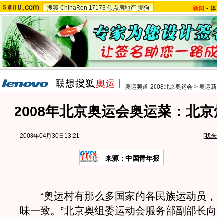
搜狐
ChinaRen
17173
焦点房地产
搜狗
新闻
-
体
奥运频道-2008北京奥运会
>
奥运新
2008年北京奥运会奥运菜：北
2008年04月30日13:21
[
我来
来源：中国青年报
“奥运村有那么多国家的各民族运动员，
味一致。”北京奥组委运动会服务部副部长向