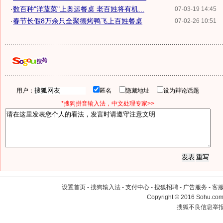
·
数百种"洋蔬菜"上奥运餐桌 老百姓将有机...
07-03-19 14:45
·
春节长假8万余只全聚德烤鸭飞上百姓餐桌
07-02-26 10:51
用户：
匿名
隐藏地址
设为辩论话题
*搜狗拼音输入法，中文处理专家>>
设置首页
-
搜狗输入法
-
支付中心
-
搜狐招聘
-
广告服务
-
客
Copyright
©
2016 Sohu.com 
搜狐不良信息举