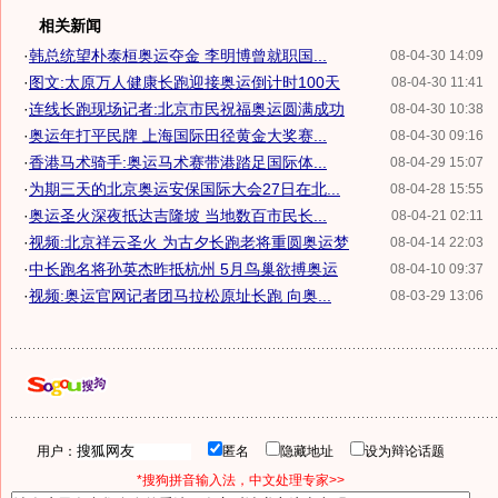
相关新闻
·
韩总统望朴泰桓奥运夺金 李明博曾就职国...
08-04-30 14:09
·
图文:太原万人健康长跑迎接奥运倒计时100天
08-04-30 11:41
·
连线长跑现场记者:北京市民祝福奥运圆满成功
08-04-30 10:38
·
奥运年打平民牌 上海国际田径黄金大奖赛...
08-04-30 09:16
·
香港马术骑手:奥运马术赛带港踏足国际体...
08-04-29 15:07
·
为期三天的北京奥运安保国际大会27日在北...
08-04-28 15:55
·
奥运圣火深夜抵达吉隆坡 当地数百市民长...
08-04-21 02:11
·
视频:北京祥云圣火 为古夕长跑老将重圆奥运梦
08-04-14 22:03
·
中长跑名将孙英杰昨抵杭州 5月鸟巢欲搏奥运
08-04-10 09:37
·
视频:奥运官网记者团马拉松原址长跑 向奥...
08-03-29 13:06
用户：
匿名
隐藏地址
设为辩论话题
*搜狗拼音输入法，中文处理专家>>