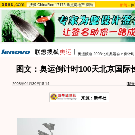
搜狐
ChinaRen
17173
焦点房地产
搜狗
新闻
-
体
奥运频道-2008北京奥运会
>
倒计时
图文：奥运倒计时100天北京国际
2008年04月30日15:14
[
我来
来源：新华社