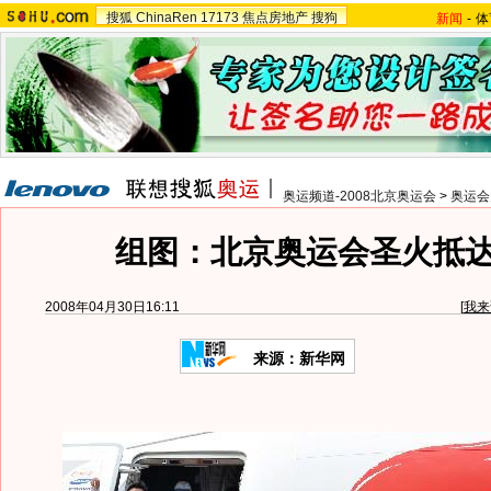
搜狐
ChinaRen
17173
焦点房地产
搜狗
新闻
-
体
奥运频道-2008北京奥运会
>
奥运会
组图：北京奥运会圣火抵
2008年04月30日16:11
[
我来
来源：新华网