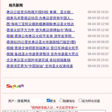
相关新闻
·
奥运公益音乐电视片现纠纷 奥康、圣火能...
08-04-30 16:01
·
残奥马术香港运动员:办奥运是所有中国人...
08-04-30 15:42
·
图:海南三亚民众载歌载舞期盼奥运圣火抵达
08-04-30 12:58
·
香港火炬手方力申 曾为奥运拼搏如今"再续...
08-04-30 12:40
·
视频:香港公布奥运火炬手名单 张学友等明...
08-04-30 10:18
·
香港站25公里长奥运圣火传递路线已敲定(图)
08-04-30 09:55
·
视频:香港文体明星祝福奥运 昔日车神成火炬手
08-04-30 07:02
·
视频:备战圣火传递香港预演 龙舟传递最大亮点
08-04-30 00:37
·
北京奥运圣火国外传递完成 各站祝福集锦
08-04-29 23:41
·
香港演艺界为"中国加油" 支持圣火在港传递
08-04-28 13:51
用户：
匿名
隐藏地址
设为辩论话题
*搜狗拼音输入法，中文处理专家>>