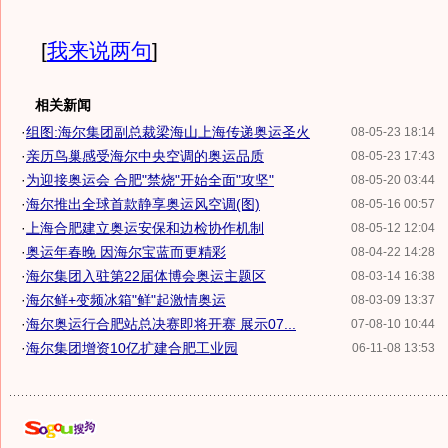
[
我来说两句
]
相关新闻
·
组图:海尔集团副总裁梁海山上海传递奥运圣火
08-05-23 18:14
·
亲历鸟巢感受海尔中央空调的奥运品质
08-05-23 17:43
·
为迎接奥运会 合肥"禁烧"开始全面"攻坚"
08-05-20 03:44
·
海尔推出全球首款静享奥运风空调(图)
08-05-16 00:57
·
上海合肥建立奥运安保和边检协作机制
08-05-12 12:04
·
奥运年春晚 因海尔宝蓝而更精彩
08-04-22 14:28
·
海尔集团入驻第22届体博会奥运主题区
08-03-14 16:38
·
海尔鲜+变频冰箱"鲜"起激情奥运
08-03-09 13:37
·
海尔奥运行合肥站总决赛即将开赛 展示07...
07-08-10 10:44
·
海尔集团增资10亿扩建合肥工业园
06-11-08 13:53