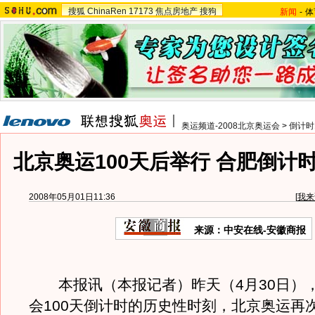
搜狐
ChinaRen
17173
焦点房地产
搜狗
新闻
-
体
奥运频道-2008北京奥运会
>
倒计时
北京奥运100天后举行 合肥倒计
2008年05月01日11:36
[
我来
来源：中安在线-安徽商报
本报讯（本报记者）昨天（4月30日）
会100天倒计时的历史性时刻，北京奥运再