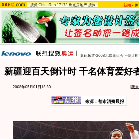
搜狐
ChinaRen
17173
焦点房地产
搜狗
新闻
-
体
奥运频道-2008北京奥运会
>
倒计时
新疆迎百天倒计时 千名体育爱好者
2008年05月01日13:30
[
我来
来源：都市消费晨报