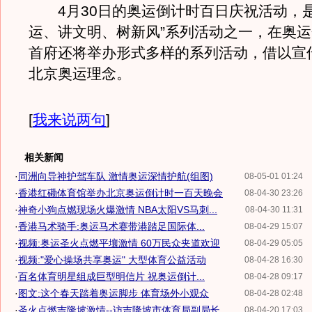
4月30日的奥运倒计时百日庆祝活动，是
运、讲文明、树新风”系列活动之一，在奥
首府还将举办形式多样的系列活动，借以宣
北京奥运理念。
[
我来说两句
]
相关新闻
·
同洲向导神护驾车队 激情奥运深情护航(组图)
08-05-01 01:24
·
香港红磡体育馆举办北京奥运倒计时一百天晚会
08-04-30 23:26
·
神奇小狗点燃现场火爆激情 NBA太阳VS马刺...
08-04-30 11:31
·
香港马术骑手:奥运马术赛带港踏足国际体...
08-04-29 15:07
·
视频:奥运圣火点燃平壤激情 60万民众夹道欢迎
08-04-29 05:05
·
视频:"爱心操场共享奥运" 大型体育公益活动
08-04-28 16:30
·
百名体育明星组成巨型明信片 祝奥运倒计...
08-04-28 09:17
·
图文:这个春天踏着奥运脚步 体育场外小观众
08-04-28 02:48
·
圣火点燃吉隆坡激情--访吉隆坡市体育局副局长
08-04-20 17:03