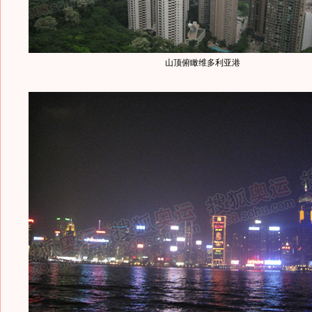
山顶俯瞰维多利亚港