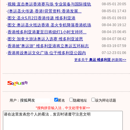
·
视频:直击奥运香港赛马场 专业装备与国际接轨
08-05-01 20:05
·
(奥运圣火传递·香港)背景资料:香港发展...
08-05-01 17:43
·
图文:圣火5月2日香港传递 维多利亚港
08-05-01 09:03
·
图文:奥运圣火抵达香港 圣火专机降落香港机场
08-04-30 19:12
·
香港维多利亚港夏至日将熄灯1小时支持环...
08-04-15 06:45
·
图文:加拿大游泳奥运入选赛 维多利亚波恩
08-04-07 08:42
·
香港掀"奥运游" 维多利亚港将立奥运五环标志
08-03-19 07:59
·
香港将设奥运文化广场 位于维多利亚公园内
07-12-23 01:06
更多关于
奥运 维多利亚
的新闻>>
用户：
匿名
隐藏地址
设为辩论话题
*搜狗拼音输入法，中文处理专家>>