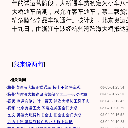
年的试运营阶段，大桥通车费初定为小车八
大桥通车前期，只允许客车通车，禁止载货
输危险化学品车辆通行。按计划，北京奥运
十九日，由浙江宁波经杭州湾跨海大桥抵达
[
我来说两句
]
相关新闻
·
杭州湾跨海大桥正式通车 桥上不能停车观...
08-05-01 23:54
·
杭州湾跨海大桥建设者荣获全国五一劳动奖章
08-05-01 22:58
·
视频:奥运会倒计时一百天 跨海大桥竣工迎圣火
08-04-30 12:42
·
视频:北京奥运圣火 闪耀在美国金门大桥
08-04-10 20:29
·
图文:奥运火炬将到旧金山 旧金山金门大桥
08-04-08 16:52
·
前方手记:奥运旗帜在欧亚大桥上飘扬
08-04-04 16:23