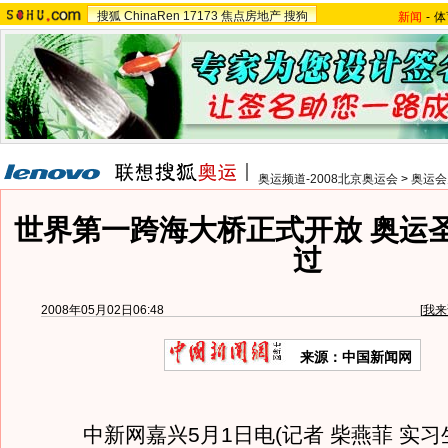
搜狐
ChinaRen
17173
焦点房地产
搜狗
新闻
-
体
奥运频道-2008北京奥运会
>
奥运会
世界第一跨海大桥正式开放 奥运
过
2008年05月02日06:48
[
我来
来源：中国新闻网
中新网嘉兴5月1日电(记者 柴燕菲 实习生