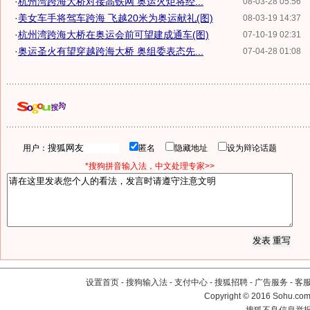
·
杭州湾跨海大桥对接高铁网 奥运火炬将经...
08-03-28 05:56
·
美女车手将驾车跨海 飞越20米为奥运献礼(图)
08-03-19 14:37
·
杭州湾跨海大桥在奥运会前可望建成通车(图)
07-10-19 02:31
·
奥运圣火有望穿越跨海大桥 奥组委表态先...
07-04-28 01:08
用户：
匿名
隐藏地址
设为辩论话题
*搜狗拼音输入法，中文处理专家>>
设置首页
-
搜狗输入法
-
支付中心
-
搜狐招聘
-
广告服务
-
客
Copyright
©
2016 Sohu.com 