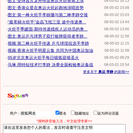
·
图文:全球首次龙舟传送奥运火炬香港上演
08-05-02 16:13
·
图文:香港众星在奥运火炬起跑地演唱造势
08-05-02 15:09
·
图文:第一棒火炬手李丽珊与第二棒李静交接
08-05-02 15:03
·
"最美丽火炬手"金晶飞抵三亚 途中传递奥...
08-05-02 14:44
·
火炬手季建国-期待传递残疾人运动员的奥...
08-05-02 13:00
·
图文:奥运乒乓球男子双打银牌获得者李静...
08-05-02 11:58
·
视频:第二棒火炬手传递 乒乓球现役选手李静
08-05-02 11:15
·
视频:香港火炬手明星云集 共同为中国奥运加油
08-05-02 11:09
·
95岁北京奥运火炬手每日锻炼迎接圣火
08-05-02 09:29
·
马琳:用特短技术打李静 决赛全面检验奥运备战
08-03-01 15:54
更多关于
奥运 李静
的新闻>>
用户：
匿名
隐藏地址
设为辩论话题
*搜狗拼音输入法，中文处理专家>>