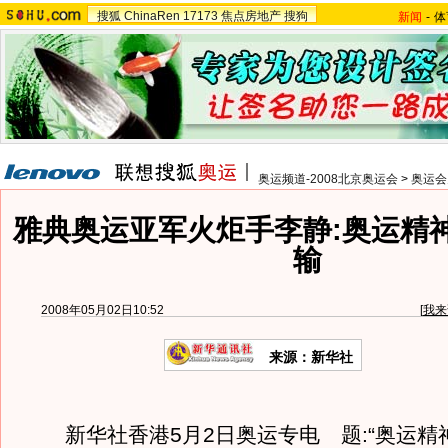
搜狐
ChinaRen
17173
焦点房地产
搜狗
新闻
-
体
奥运频道-2008北京奥运会
>
奥运会
雅典奥运亚军火炬手李静:奥运精
输
2008年05月02日10:52
[
我来
来源：新华社
新华社香港5月2日奥运专电 题:“奥运精