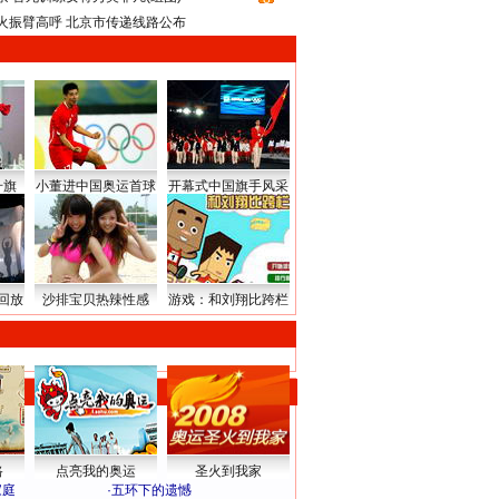
火振臂高呼 北京市传递线路公布
升旗
小董进中国奥运首球
开幕式中国旗手风采
回放
沙排宝贝热辣性感
游戏：和刘翔比跨栏
路
点亮我的奥运
圣火到我家
家庭
·
五环下的遗憾