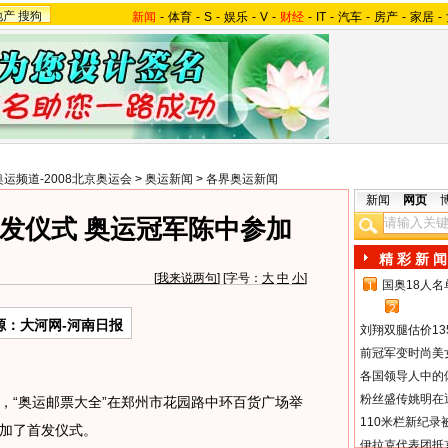
地产
搜狗
新闻
-
体育
-
S
-
娱乐
-
V
-
财经
-
IT
-
汽车
-
房产
-
家居
-
奥运频道-2008北京奥运会
>
奥运新闻
>
各界奥运新闻
新闻
网页
首发仪式 奥运冠军陈中参加
精 彩 新 闻
[
我来说两句
] [字号：
大
中
小
]
国奥18人
1
2
源：大河网-河南日报
刘翔双腿估价13
前冠军变时尚美
各国领导人中的
粉丝盛传姚明在通
，“奥运邮票大全”在郑州市花园路中环百货广场举
110米栏新纪录
加了首发仪式。
伊拉克代表团抵京