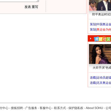
郎平奥运村试
策划|
中国奥运金
策划|
奥运会为
火炬手演“色戒
连载|
运动员超
连载|
北京奥运
付中心
-
搜狐招聘
-
广告服务
-
客服中心
-
联系方式
-
保护隐私权
-
About SOHU
-
公