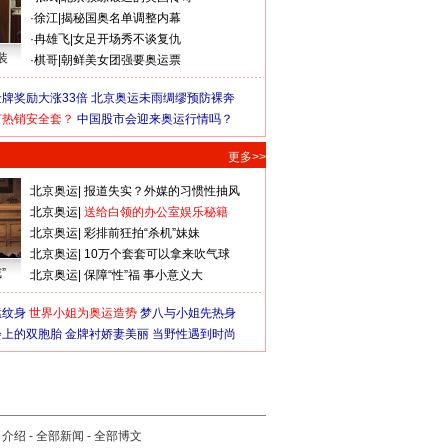
·
徐江
|
揭秘国奥名单调整内幕
·
冉雄飞
|
女足开场秀不谈复仇
装
·
棋哥
|
朝鲜美女团强要奥运票
牌奖励大涨33倍
北京奥运未雨绸缪预防裸奔
何热销安全套？
中国股市会迎来奥运行情吗？
更多>>
北京奥运
|
报道失实？外媒的习惯性抽风
北京奥运
|
送给白领的办公室娱乐秘籍
北京奥运
|
彩排前狂拍“杀机”妹妹
北京奥运
|
10万个套套可以拿来吹气球
”
北京奥运
|
保障“性”福 事小意义大
猛纹身
世界小姐为奥运造势
梦八与小姐先热身
会上的双胞胎
金牌衬娇妻美丽
当野性遇到时尚
司介绍
-
全部新闻
-
全部博文