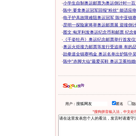
·
小学生自制奥运邮票为奥运倒计时一百
·
陈中:要拿奥运冠军回报"粉丝" 能适应
·
电子护具故障难阻奥运冠军 陈中亚锦赛点
·
昆明一探险家将举奥运邮票展 迎接倒计
·
图文:匈牙利发奥运纪念币和邮票 纪念
·
《千姿牡丹》奥运纪念邮票举行首发仪式
·
奥运火炬接力邮票等发行受追捧 有的品种
·
跆拳道全锦赛鸣金 奥运名单出炉陈中吴静
·
陈中"赤脚大仙"最爱买鞋 奥运卫冕拍婚纱
用户：
匿名
*搜狗拼音输入法，中文处理