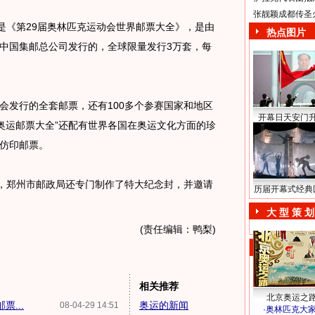
张靓颖成都传圣
《第29届奥林匹克运动会世界邮票大全》，是由
热点图片
中国集邮总公司发行的，全球限量发行3万套，每
会发行的全套邮票，还有100多个参赛国家和地区
开幕日天安门
“奥运邮票大全”还配有世界各国在奥运文化方面的珍
仿印邮票。
，郑州市邮政局还专门制作了特大纪念封，并邀请
历届开幕式经典
大 型 策 划
(责任编辑：鸭梨)
相关推荐
北京奥运之
...
奥运的新闻
08-04-29 14:51
·
奥林匹克大