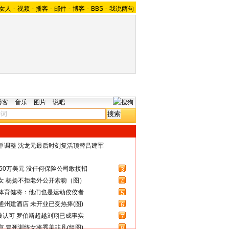
女人
-
视频
-
播客
-
邮件
-
博客
-
BBS
-
我说两句
博客
音乐
图片
说吧
名单调整 沈龙元最后时刻复活顶替吕建军
50万美元 没任何保险公司敢接招
3
女 杨扬不拒老外公开索吻（图）
4
体育健将：他们也是运动佼佼者
5
州建酒店 未开业已受热捧(图)
6
被认可 罗伯斯超越刘翔已成事实
7
 冒死训练女将秀美非凡(组图)
8