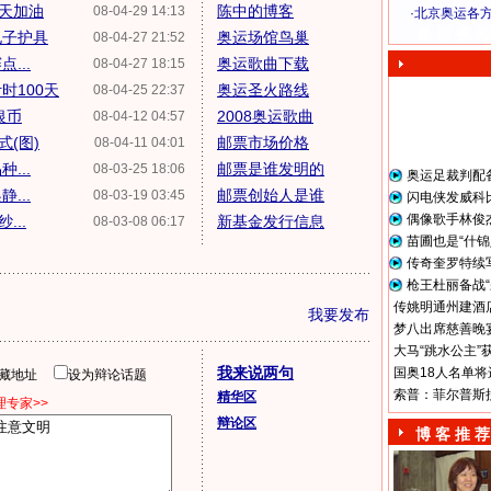
天加油
陈中的博客
08-04-29 14:13
·
北京奥运各
奥 运 视 频
电子护具
奥运场馆鸟巢
08-04-27 21:52
...
奥运歌曲下载
08-04-27 18:15
时100天
奥运圣火路线
08-04-25 22:37
银币
2008奥运歌曲
08-04-12 04:57
(图)
邮票市场价格
08-04-11 04:01
...
邮票是谁发明的
08-03-25 18:06
奥运足裁判配
...
邮票创始人是谁
08-03-19 03:45
闪电侠发威科
偶像歌手林俊
...
新基金发行信息
08-03-08 06:17
苗圃也是“什锦
传奇奎罗特续
枪王杜丽备战“
传姚明通州建酒店
我要发布
梦八出席慈善晚宴
大马“跳水公主”
我来说两句
国奥18人名单将
隐藏地址
设为辩论话题
索普：菲尔普斯
精华区
专家>>
辩论区
博 客 推 荐