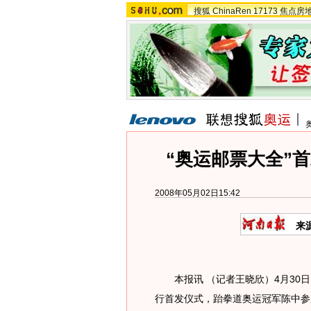
搜狐
ChinaRen
17173
焦点房
“奥运邮票大全”
2008年05月02日15:42
来
本报讯 （记者王晓欣）4月30日
行首发仪式，跆拳道奥运冠军陈中参