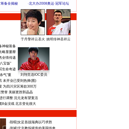
方筹备全揭秘
·
北大办2008奥运·冠军论坛
于丹擎祥云圣火
姚明传神圣祥云
体 育 热 点
备神秘装备
比略显萎靡
杰全情传递
八宝饭”
写生命奇迹
刘翔竞选IOC委员
杀气”重
 未开业已受到热捧(图)
 为四川灾区筹款300万
获赞誉 美丽更胜郭晶晶
进行调整 沈元龙有望复活
揽8金没戏 北京变化很大
·
段暄
|
女足首战瑞典以巧求胜
·
张斌
|
北京教练锻造的美国传奇