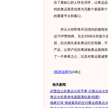
合了最贴心的人性化关怀，让奥运品
特的奥运寓意也将为无数个家庭和个
的重要平台和窗口。
祥云火炬即将开启境内的激情传递
运TOP赞助商、北京2008火炬接
想，此次推出多款奥运纪念电脑，不
产品，让用户近距离体验奥运激情和
了一片拳拳之心，以及对奥运最诚挚
[
我来说两句
(4条)
]
相关新闻
·
武警战士的奥运火炬手梦-记奥运会火炬手
·
奥运火炬香港传递圆满结束(组图)
·
独家记录:海拔最高的生日聚会因奥运