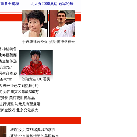
方筹备全揭秘
·
北大办2008奥运·冠军论坛
于丹擎祥云圣火
姚明传神圣祥云
体 育 热 点
备神秘装备
比略显萎靡
杰全情传递
八宝饭”
写生命奇迹
刘翔竞选IOC委员
杀气”重
 未开业已受到热捧(图)
 为四川灾区筹款300万
获赞誉 美丽更胜郭晶晶
进行调整 沈元龙有望复活
揽8金没戏 北京变化很大
·
段暄
|
女足首战瑞典以巧求胜
·
张斌
|
北京教练锻造的美国传奇