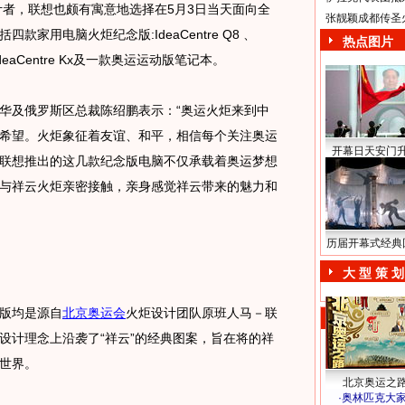
者，联想也颇有寓意地选择在5月3日当天面向全
张靓颖成都传圣
家用电脑火炬纪念版:IdeaCentre Q8 、
热点图片
Qs、IdeaCentre Kx及一款奥运运动版笔记本。
及俄罗斯区总裁陈绍鹏表示：“奥运火炬来到中
希望。火炬象征着友谊、和平，相信每个关注奥运
开幕日天安门
联想推出的这几款纪念版电脑不仅承载着奥运梦想
与祥云火炬亲密接触，亲身感觉祥云带来的魅力和
历届开幕式经典
大 型 策 划
版均是源自
北京奥运会
火炬设计团队原班人马－联
设计理念上沿袭了“祥云”的经典图案，旨在将的祥
世界。
北京奥运之
·
奥林匹克大