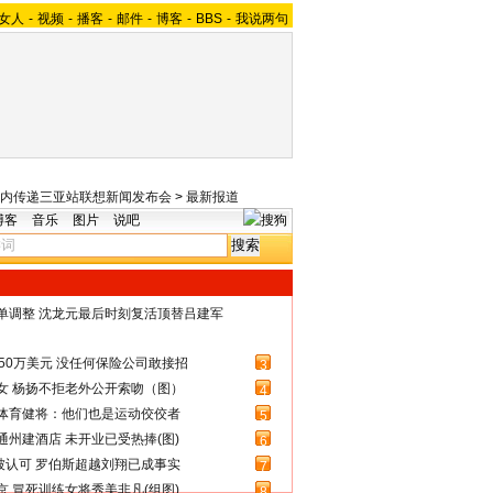
女人
-
视频
-
播客
-
邮件
-
博客
-
BBS
-
我说两句
内传递三亚站联想新闻发布会
>
最新报道
博客
音乐
图片
说吧
名单调整 沈龙元最后时刻复活顶替吕建军
50万美元 没任何保险公司敢接招
3
女 杨扬不拒老外公开索吻（图）
4
体育健将：他们也是运动佼佼者
5
州建酒店 未开业已受热捧(图)
6
被认可 罗伯斯超越刘翔已成事实
7
 冒死训练女将秀美非凡(组图)
8