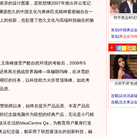
差异的设计图案，是联想继2007年推出祥云笔记
将渊源悠久的中国文化与奥林匹克精神紧密融合在一
郎平奥运村试
上的创新，也彰显了悠久文化与高端科技融合的魅
策划|
中国奥运金
策划|
奥运会为
玉珠峰接受严酷自然环境的考验后，2008年5
kpad还将再次挑战世界巅峰—珠穆朗玛峰，在冰雪皑
艰巨的任务，以科技助力火炬登顶珠峰。如此考
火炬手演“色戒
品质。
连载|
运动员超
连载|
北京奥运
赞助商以来，始终在提升产品品质、丰富产品应
炬纪念版电脑作为联想的经典产品，无论是小巧精
户娱乐生活的IdeaCentre Qa，为教育用户量身打造
想笔记本奥运纪念版，都采用了联想最顶尖的创新科技，融