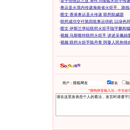
·
章子怡抵达三亚 将作为搜狐火炬手传递奥
·
奥运圣火境内传递海南省火炬手、路线
·
图文:香港奥运圣火传递 联想助威团
·
联想成功交付第四批奥运供机 以绿色环保
·
图文:伊斯兰堡站联想火炬手陆宇鹏和
·
视频:马斯喀特联想火炬手 讲述吴佩娟
·
视频:联想火炬手陈丹青 阿曼人民热情
用户：
匿名
*搜狗拼音输入法，中文处理