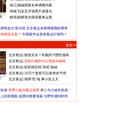
·
徐江
|
揭秘国奥名单调整内幕
·
冉雄飞
|
女足开场秀不谈复仇
装
·
棋哥
|
朝鲜美女团强要奥运票
牌奖励大涨33倍
北京奥运未雨绸缪预防裸奔
何热销安全套？
中国股市会迎来奥运行情吗？
更多>>
北京奥运
|
报道失实？外媒的习惯性抽风
北京奥运
|
送给白领的办公室娱乐秘籍
北京奥运
|
彩排前狂拍“杀机”妹妹
北京奥运
|
10万个套套可以拿来吹气球
”
北京奥运
|
保障“性”福 事小意义大
猛纹身
世界小姐为奥运造势
梦八与小姐先热身
会上的双胞胎
金牌衬娇妻美丽
当野性遇到时尚