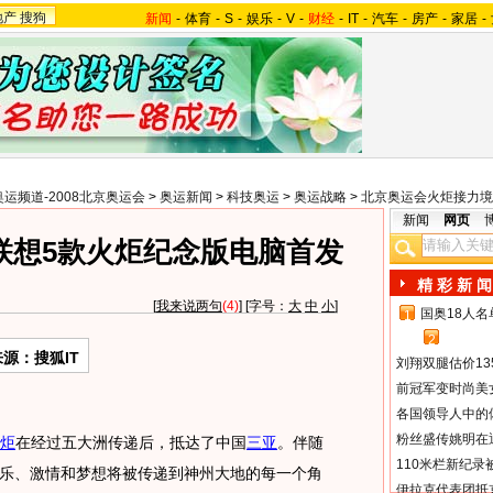
地产
搜狗
新闻
-
体育
-
S
-
娱乐
-
V
-
财经
-
IT
-
汽车
-
房产
-
家居
-
奥运频道-2008北京奥运会
>
奥运新闻
>
科技奥运
>
奥运战略
>
北京奥运会火炬接力境
新闻
网页
联想5款火炬纪念版电脑首发
精 彩 新 闻
[
我来说两句
(4)
] [字号：
大
中
小
]
国奥18人
1
2
来源：搜狐IT
刘翔双腿估价13
前冠军变时尚美
各国领导人中的
粉丝盛传姚明在通
炬
在经过五大洲传递后，抵达了中国
三亚
。伴随
110米栏新纪录
乐、激情和梦想将被传递到神州大地的每一个角
伊拉克代表团抵京