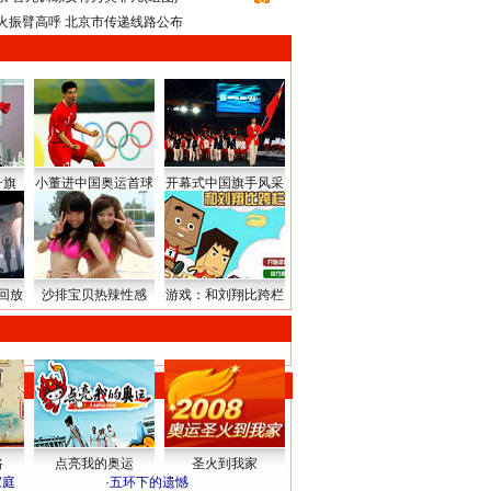
火振臂高呼 北京市传递线路公布
升旗
小董进中国奥运首球
开幕式中国旗手风采
回放
沙排宝贝热辣性感
游戏：和刘翔比跨栏
路
点亮我的奥运
圣火到我家
家庭
·
五环下的遗憾