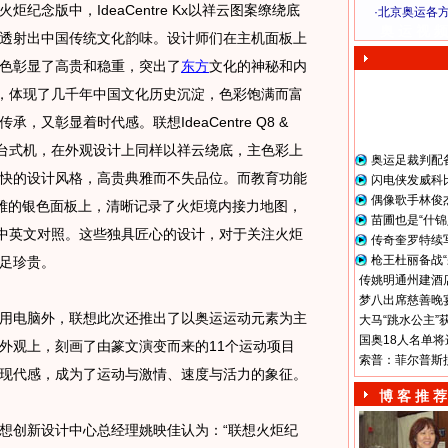
版中，IdeaCentre Kx以祥云图案缭绕底
·
北京奥运各
奥 运 视 频
透射出中国传统文化韵味。设计师们在主机面板上
色彰显了高贵和稳重，突出了
东方
文化的神秘和内
”，体现了几千年中国文化历史沉淀，色彩饱满而富
又彰显着时代感。联想IdeaCentre Q8 &
、时尚的台式机，在外观设计上同样以祥云绕底，主色彩上
奥运足裁判配
快的设计风格，高贵典雅而不失品位。而教育功能
闪电侠发威科
偶像歌手林俊
在清新高雅的银色面板上，清晰记录了火炬境内接力地图，
苗圃也是“什锦
的中英文对照。这些独具匠心的设计，对于关注火炬
传奇奎罗特续
枪王杜丽备战“
足珍贵。
传姚明通州建酒店
梦八出席慈善晚宴
电脑外，联想此次还推出了以奥运运动元素为主
大马“跳水公主”
国奥18人名单将
外观上，刻画了由篆文演变而来的11个运动项目
索普：菲尔普斯
现代感，成为了运动与激情、速度与活力的象征。
博 客 推 荐
创新设计中心总经理姚映佳认为：“联想火炬纪