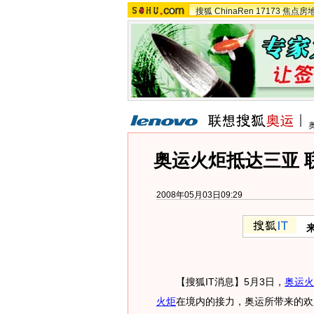
搜狐
ChinaRen
17173
焦点房
奥运火炬抵达三亚 
2008年05月03日09:29
【搜狐IT消息】5月3日，
奥运火
火炬
在境内的接力，奥运所带来的欢