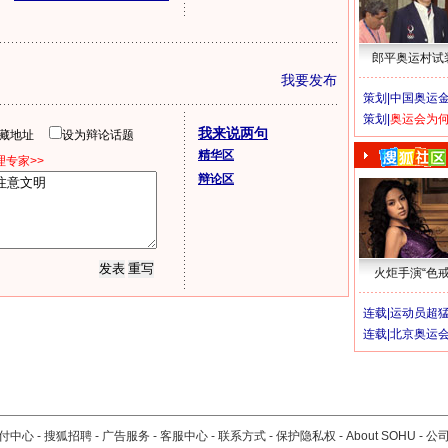
郎平奥运村试
我要发布
策划|
中国奥运金
策划|
奥运会为
我来说两句
隐藏地址
设为辩论话题
精华区
专家>>
辩论区
火炬手演“色戒
连载|
运动员超
连载|
北京奥运
付中心
-
搜狐招聘
-
广告服务
-
客服中心
-
联系方式
-
保护隐私权
-
About SOHU
-
公