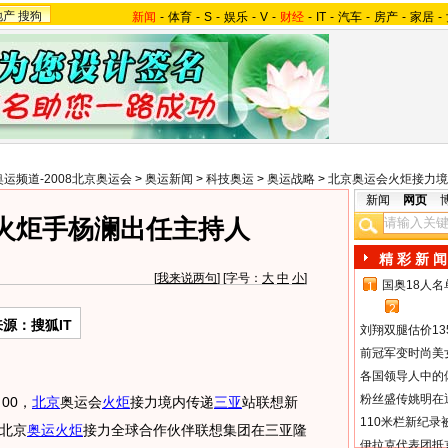
地产
搜狗
新闻
-
体育
-
S
-
娱乐
-
V
-
财经
-
IT
-
汽车
-
房产
-
家居
-
奥运频道-2008北京奥运会
>
奥运新闻
>
科技奥运
>
奥运战略
>
北京奥运会火炬接力境
新闻
网页
火炬手杨澜出任主持人
精 彩 新 闻
[
我来说两句
] [字号：
大
中
小
]
国奥18人
1
2
来源：搜狐IT
刘翔双腿估价13
前冠军变时尚美
各国领导人中的
粉丝盛传姚明在通
00，
北京
奥运会
火炬
接力境内传递
三亚
站联想新
110米栏新纪录
北京
奥运火炬
接力全球合作伙伴联想集团在三亚隆
伊拉克代表团抵京