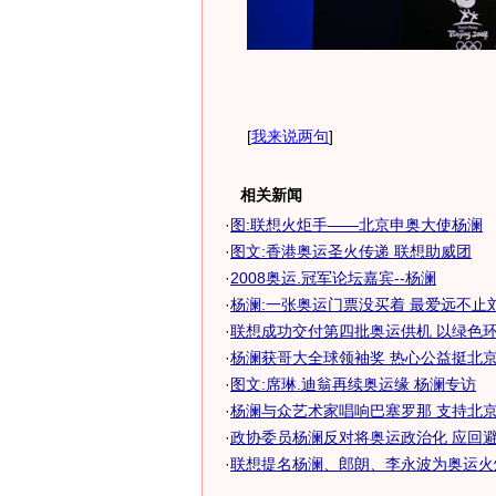
[
我来说两句
]
相关新闻
·
图:联想火炬手——北京申奥大使杨澜
·
图文:香港奥运圣火传递 联想助威团
·
2008奥运.冠军论坛嘉宾--杨澜
·
杨澜:一张奥运门票没买着 最爱远不止
·
联想成功交付第四批奥运供机 以绿色环保
·
杨澜获哥大全球领袖奖 热心公益挺北
·
图文:席琳.迪翁再续奥运缘 杨澜专访
·
杨澜与众艺术家唱响巴塞罗那 支持北京奥
·
政协委员杨澜反对将奥运政治化 应回避政
·
联想提名杨澜、郎朗、李永波为奥运火