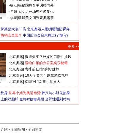
·
徐江
|
揭秘国奥名单调整内幕
·
冉雄飞
|
女足开场秀不谈复仇
装
·
棋哥
|
朝鲜美女团强要奥运票
牌奖励大涨33倍
北京奥运未雨绸缪预防裸奔
何热销安全套？
中国股市会迎来奥运行情吗？
更多>>
北京奥运
|
报道失实？外媒的习惯性抽风
北京奥运
|
送给白领的办公室娱乐秘籍
北京奥运
|
彩排前狂拍“杀机”妹妹
北京奥运
|
10万个套套可以拿来吹气球
”
北京奥运
|
保障“性”福 事小意义大
猛纹身
世界小姐为奥运造势
梦八与小姐先热身
会上的双胞胎
金牌衬娇妻美丽
当野性遇到时尚
司介绍
-
全部新闻
-
全部博文