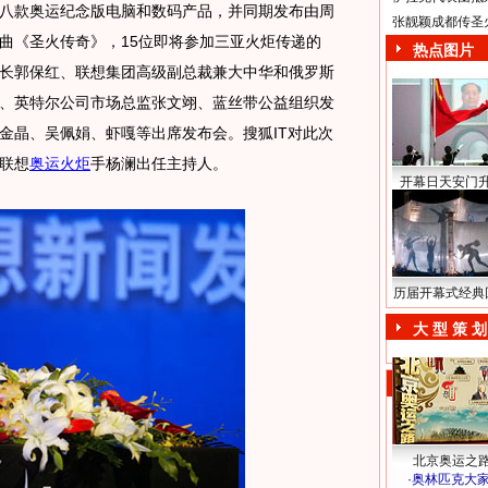
八款奥运纪念版电脑和数码产品，并同期发布由周
张靓颖成都传圣
曲《圣火传奇》，15位即将参加三亚火炬传递的
热点图片
长郭保红、联想集团高级副总裁兼大中华和俄罗斯
、英特尔公司市场总监张文翊、蓝丝带公益组织发
金晶、吴佩娟、虾嘎等出席发布会。搜狐IT对此次
联想
奥运火炬
手杨澜出任主持人。
开幕日天安门
历届开幕式经典
大 型 策 划
北京奥运之
·
奥林匹克大