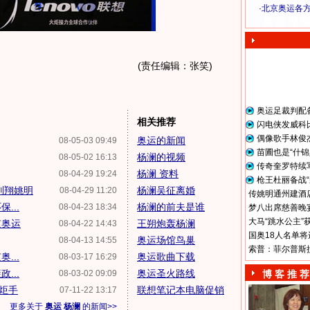
·
北京奥运各
奥 运 视 频
(责任编辑：张笑)
奥运足裁判配
相关推荐
闪电侠发威科
偶像歌手林俊
奥运的新闻
08-05-03 09:49
苗圃也是“什锦
杨澜的视频
08-05-02 16:13
传奇奎罗特续
杨澜 资料
08-04-29 19:24
枪王杜丽备战“
刘翔姚明
杨澜吴征离婚
08-04-29 11:20
传姚明通州建酒店
...
杨澜的前夫是谁
08-04-23 18:34
梦八出席慈善晚宴
大马“跳水公主”
京奥运
王朔炮轰杨澜
08-04-22 14:43
国奥18人名单将
奥运场馆鸟巢
08-04-13 14:55
索普：菲尔普斯
...
奥运歌曲下载
08-03-17 16:29
...
奥运圣火路线
08-03-02 09:09
博 客 推 荐
炬手
联想笔记本电脑促销
07-11-22 13:17
更多关于
奥运 杨澜
的新闻>>