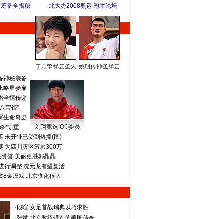
方筹备全揭秘
·
北大办2008奥运·冠军论坛
于丹擎祥云圣火
姚明传神圣祥云
体 育 热 点
备神秘装备
比略显萎靡
杰全情传递
八宝饭”
写生命奇迹
刘翔竞选IOC委员
杀气”重
 未开业已受到热捧(图)
 为四川灾区筹款300万
获赞誉 美丽更胜郭晶晶
进行调整 沈元龙有望复活
揽8金没戏 北京变化很大
·
段暄
|
女足首战瑞典以巧求胜
·
张斌
|
北京教练锻造的美国传奇