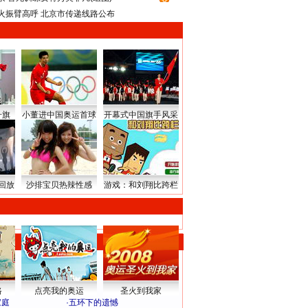
火振臂高呼 北京市传递线路公布
升旗
小董进中国奥运首球
开幕式中国旗手风采
回放
沙排宝贝热辣性感
游戏：和刘翔比跨栏
路
点亮我的奥运
圣火到我家
家庭
·
五环下的遗憾