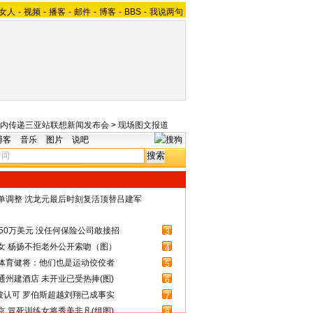
女人
-
视频
-
播客
-
邮件
-
博客
-
BBS
-
我说两句
内传递三亚站联想新闻发布会
>
现场图文报道
博客
音乐
图片
说吧
名单调整 沈龙元最后时刻复活顶替吕建军
50万美元 没任何保险公司敢接招
3
女 杨扬不拒老外公开索吻（图）
4
体育健将：他们也是运动佼佼者
5
州建酒店 未开业已受热捧(图)
6
被认可 罗伯斯超越刘翔已成事实
7
 冒死训练女将秀美非凡(组图)
8