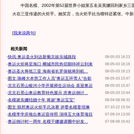
中国名模、2002年第52届世界小姐第五名吴英娜回到家乡三
火在三亚传递的火炬手。她笑言，当火炬手比当模特还紧张。中新
[
我来说两句
]
相关新闻
·
快讯:奥运圣火到达新葡京娱乐城路段
08-05-03 16:23
·
奥运火炬将至海口 椰城市民热切期待祥云到来
08-05-03 16:16
·
奥运圣火将抵三亚 海南省长罗保铭将到机...
08-05-03 16:13
·
图文:珠峰大本营工作人员"奥运五环雪人"合影
08-05-03 15:47
·
北京石景山银河小学开展师生运动会 喜迎奥运
08-05-03 15:47
·
北京石景山奥运教育特色展示 庆奥运倒计...
08-05-03 15:44
·
名模谢东娜结婚十年 将诞"奥运宝宝"
08-04-08 08:32
·
图文:联想奥运火炬手总决赛 评委名模姜培琳
07-10-22 15:54
·
名模李学庆推出奥运宣传照 演绎五大体育项目
07-09-24 13:50
·
奥运倒计时一周年 名模于娜邀请圈中好友...
07-08-08 16:42