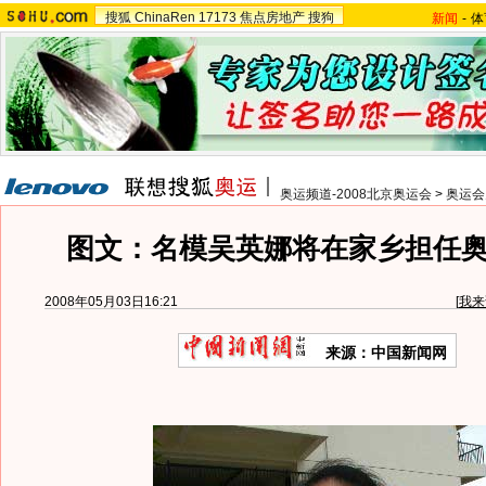
搜狐
ChinaRen
17173
焦点房地产
搜狗
新闻
-
体
奥运频道-2008北京奥运会
>
奥运会
图文：名模吴英娜将在家乡担任
2008年05月03日16:21
[
我来
来源：中国新闻网