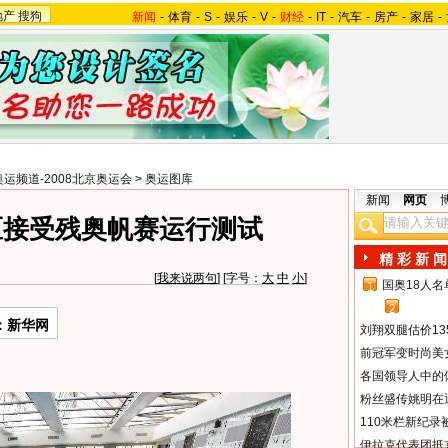
地产
搜狗
新闻
-
体育
-
S
-
娱乐
-
V
-
财经
-
IT
-
汽车
-
房产
-
家居
-
奥运频道-2008北京奥运会
>
奥运图库
新闻
网页
区接受残奥帆赛运行测试
精 彩 新 闻
[
我来说两句
] [字号：
大
中
小
]
国奥18人
1
2
：新华网
刘翔双腿估价13
前冠军变时尚美
各国领导人中的
粉丝盛传姚明在通
110米栏新纪录
伊拉克代表团抵京