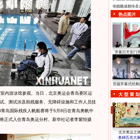
张靓颖成都传圣
热点图片
开幕日天安门
历届开幕式经典
室内游泳馆参观。当日，北京奥运会青岛赛区运
大 型 策 划
试。测试涉及助残服务、无障碍设施和工作人员技
8青岛国际残疾人帆船赛将于5月8日在青岛奥帆中
将正式入住青岛奥运分村。新华社记者李紫恒摄
北京奥运之
·
奥林匹克大