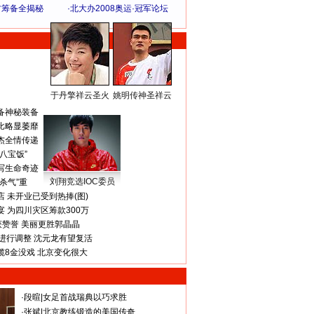
方筹备全揭秘
·
北大办2008奥运·冠军论坛
于丹擎祥云圣火
姚明传神圣祥云
体 育 热 点
备神秘装备
比略显萎靡
杰全情传递
八宝饭”
写生命奇迹
刘翔竞选IOC委员
杀气”重
 未开业已受到热捧(图)
 为四川灾区筹款300万
获赞誉 美丽更胜郭晶晶
进行调整 沈元龙有望复活
揽8金没戏 北京变化很大
·
段暄
|
女足首战瑞典以巧求胜
·
张斌
|
北京教练锻造的美国传奇