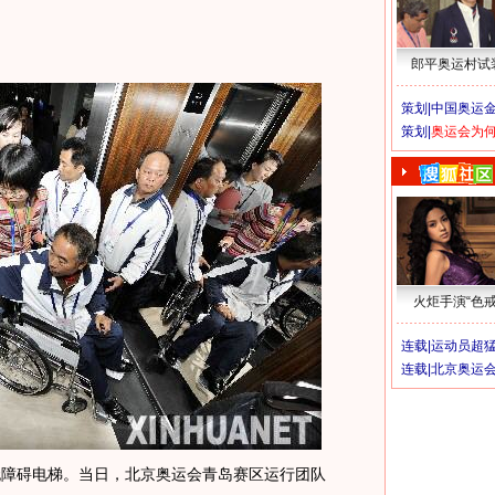
郎平奥运村试
策划|
中国奥运金
策划|
奥运会为
火炬手演“色戒
连载|
运动员超
连载|
北京奥运
障碍电梯。当日，北京奥运会青岛赛区运行团队