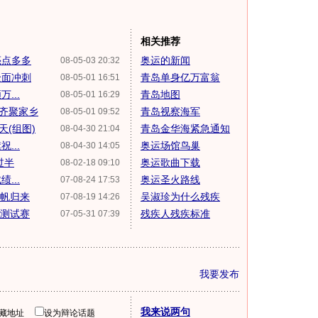
相关推荐
亮点多多
奥运的新闻
08-05-03 20:32
全面冲刺
青岛单身亿万富翁
08-05-01 16:51
...
青岛地图
08-05-01 16:29
星齐聚家乡
青岛视察海军
08-05-01 09:52
天(组图)
青岛金华海紧急通知
08-04-30 21:04
...
奥运场馆鸟巢
08-04-30 14:05
过半
奥运歌曲下载
08-02-18 09:10
...
奥运圣火路线
07-08-24 17:53
扬帆归来
吴淑珍为什么残疾
07-08-19 14:26
岛测试赛
残疾人残疾标准
07-05-31 07:39
我要发布
我来说两句
隐藏地址
设为辩论话题