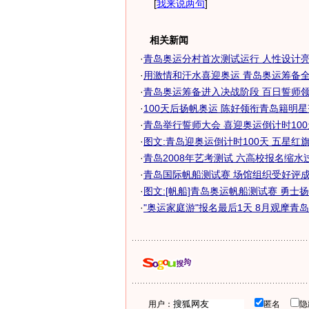
[
我来说两句
]
相关新闻
·
青岛奥运分村首次测试运行 人性设计
·
用激情和汗水喜迎奥运 青岛奥运筹备
·
青岛奥运筹备进入决战阶段 百日誓师领万
·
100天后扬帆奥运 陈好领衔青岛籍明
·
青岛举行誓师大会 喜迎奥运倒计时100
·
图文:青岛迎奥运倒计时100天 五星红旗祝
·
青岛2008年艺考测试 六高校报名缩水
·
青岛国际帆船测试赛 场馆组织受好评成绩
·
图文:[帆船]青岛奥运帆船测试赛 勇士
·
"奥运家庭游"报名最后1天 8月观摩青
用户：
匿名