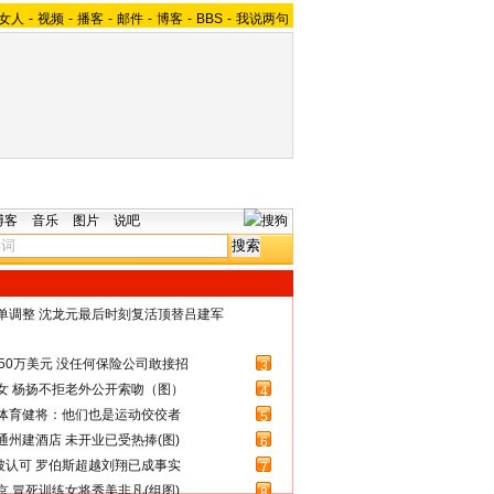
女人
-
视频
-
播客
-
邮件
-
博客
-
BBS
-
我说两句
博客
音乐
图片
说吧
名单调整 沈龙元最后时刻复活顶替吕建军
50万美元 没任何保险公司敢接招
3
女 杨扬不拒老外公开索吻（图）
4
体育健将：他们也是运动佼佼者
5
州建酒店 未开业已受热捧(图)
6
被认可 罗伯斯超越刘翔已成事实
7
 冒死训练女将秀美非凡(组图)
8