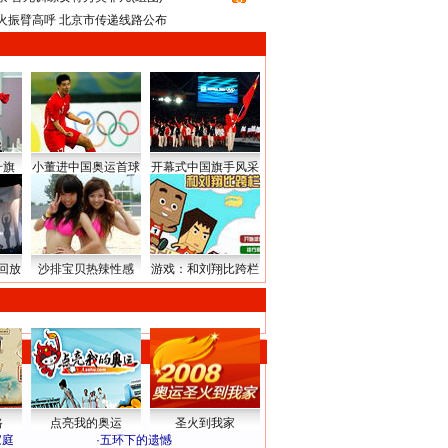
火振臂高呼 北京市传递线路公布
升旗
小董进中国奥运首球
开幕式中国旗手风采
回放
沙排宝贝热辣性感
游戏：和刘翔比跨栏
路
点亮我的奥运
圣火到我家
家庭
·
五环下的遗憾