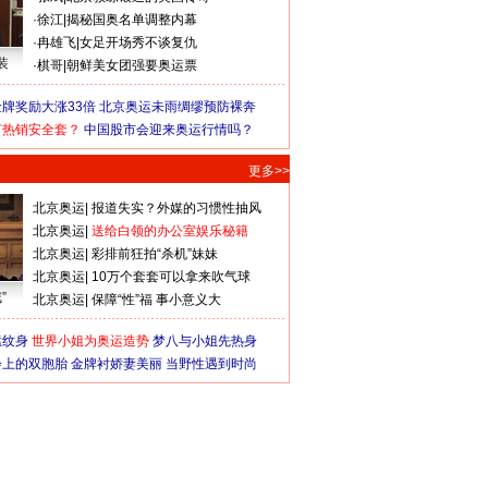
·
徐江
|
揭秘国奥名单调整内幕
·
冉雄飞
|
女足开场秀不谈复仇
装
·
棋哥
|
朝鲜美女团强要奥运票
牌奖励大涨33倍
北京奥运未雨绸缪预防裸奔
何热销安全套？
中国股市会迎来奥运行情吗？
更多>>
北京奥运
|
报道失实？外媒的习惯性抽风
北京奥运
|
送给白领的办公室娱乐秘籍
北京奥运
|
彩排前狂拍“杀机”妹妹
北京奥运
|
10万个套套可以拿来吹气球
”
北京奥运
|
保障“性”福 事小意义大
猛纹身
世界小姐为奥运造势
梦八与小姐先热身
会上的双胞胎
金牌衬娇妻美丽
当野性遇到时尚