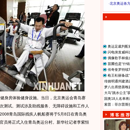
·
北京奥运各
奥 运 视 频
奥运足裁判配
闪电侠发威科
偶像歌手林俊
苗圃也是“什锦
传奇奎罗特续
枪王杜丽备战“
传姚明通州建酒店
梦八出席慈善晚宴
大马“跳水公主”
健身房体验健身设施。当日，北京奥运会青岛赛
国奥18人名单将
索普：菲尔普斯
次测试。测试涉及助残服务、无障碍设施和工作人
008青岛国际残疾人帆船赛将于5月8日在青岛奥
博 客 推 荐
官员将正式入住青岛奥运分村。新华社记者李紫恒