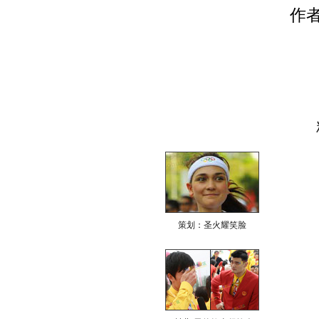
作
策划：圣火耀笑脸