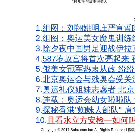
“村儿”里的故事很撩人
1.
组图：刘翔姚明庄严宣誓
2.
组图：奥运美女魔鬼训练
3.
除夕夜中国男足迎战伊拉
4.
587岁故宫将首次亮起来
5.
俄美女冠军热衷从政 纷纷
6.
北京奥运会与残奥会受关
7.
奥运礼仪姐妹志愿者 北京
8.
连载：奥运会幼女啦啦队 
9.
探秘香港"蜘蛛人部队" 肩
10.
且看水立方安检—如何叫
Copyright © 2017 Sohu.com Inc. All Rights Reserved