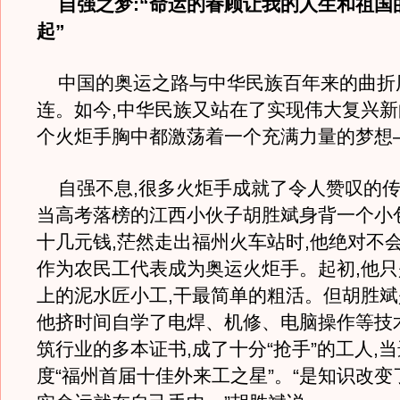
自强之梦:“命运的眷顾让我的人生和祖国
起”
中国的奥运之路与中华民族百年来的曲折
连。如今,中华民族又站在了实现伟大复兴新
个火炬手胸中都激荡着一个充满力量的梦想
自强不息,很多火炬手成就了令人赞叹的传奇
当高考落榜的江西小伙子胡胜斌身背一个小
十几元钱,茫然走出福州火车站时,他绝对不会
作为农民工代表成为奥运火炬手。起初,他
上的泥水匠小工,干最简单的粗活。但胡胜斌
他挤时间自学了电焊、机修、电脑操作等技
筑行业的多本证书,成了十分“抢手”的工人,当选
度“福州首届十佳外来工之星”。“是知识改变