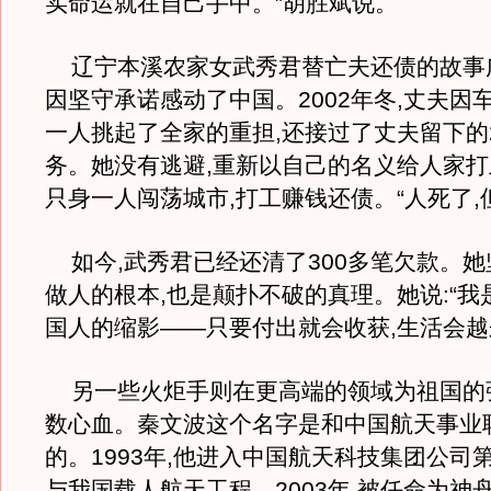
实命运就在自己手中。”胡胜斌说。
辽宁本溪农家女武秀君替亡夫还债的故事广
因坚守承诺感动了中国。2002年冬,丈夫因
一人挑起了全家的重担,还接过了丈夫留下的
务。她没有逃避,重新以自己的名义给人家打
只身一人闯荡城市,打工赚钱还债。“人死了,
如今,武秀君已经还清了300多笔欠款。她
做人的根本,也是颠扑不破的真理。她说:“我
国人的缩影——只要付出就会收获,生活会越
另一些火炬手则在更高端的领域为祖国的
数心血。秦文波这个名字是和中国航天事业
的。1993年,他进入中国航天科技集团公司
与我国载人航天工程。2003年,被任命为神