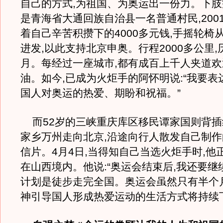
自己的方式,为祖国、为奥运出一份力。下
是青海省大通回族自治县一名普通村民,2001
着自己辛苦积攒下的4000多元钱,手摇轮椅
进发,以此支持北京申奥。行程2000多公里
月。每经过一座城市,都有成百上千人夹道欢
油。如今,已成为火炬手的阿怀明说:“我要表
国人对奥运的热爱、期盼和祝福。”
而52岁的三峡重庆库区移民谭家国则背插
家乡万州走向北京,沿途向行人散发自己制
信片。4月4日,当得知自己当选火炬手时,他
在山西境内。他说:“奥运会结束后,我还要继
计划是徒步走完全国。奥运会虽然只有半个
神引导国人形成热爱运动的生活方式将持续