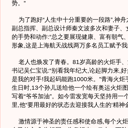
势。”
为了跑好“人生中十分重要的一段路”,神舟
副总指挥、副总设计师秦文波多次和妻子、
的手势和动作:“总之要展现健康、富有朝气
形象,这是上海航天战线两万多名员工赋予我的
老人也焕发了青春。81岁高龄的火炬手、
书记吴仁宝说:“别看我年纪大,论起脚力来,
是我的对手!我起码能跑1000米。”青海火炬
生日时,13个孙儿送给他一个绘有奥运火炬图
写着“爷爷加油”。如今雷发宽每天坚持用一
里,他“要用最好的状态去迎接我人生的‘精神金
激情源于神圣的责任感和使命感,每个火炬