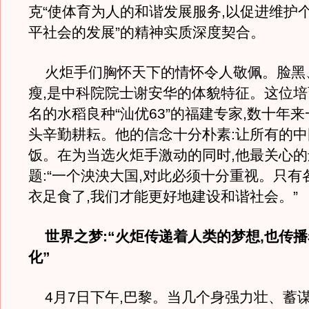
克“使体育为人的和谐发展服务,以促进维护
平社会的发展”的精神实质深度契合。
火炬手们胸怀天下的情怀令人敬佩。脸黑
瘦,是中科院院士谢安华的体貌特征。这位
名的水稻良种“汕优63”的福建专家,数十年
头辛勤耕耘。他的信念十分朴素:让所有的
饭。在为当选火炬手激动的同时,他最关心
题:“一个泱泱大国,对此必须十分重视。只有
衣足食了,我们才能更好地建设和谐社会。”
世界之梦:“火炬传递着人类的梦想,也传
化”
4月7日下午,巴黎。当几个身强力壮、蓄