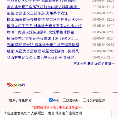
·
完成奥运火炬手任务 易建联最迟5月6日回...
08-05-04 14:50
·
蒙古族火炬手自驾飞机航拍内蒙古喝彩奥运...
08-05-04 14:11
·
组图,奥运圣火三亚传递 火炬手李双江
08-05-04 12:55
·
快讯:杨澜接受搜狐专访 第二次担任奥运火炬手
08-05-04 12:19
·
琼海火炬手王龙:以奥运火炬点亮病人生命之灯
08-05-04 12:12
·
琼海市奥运火炬传递演练 火炬手集体探路
08-05-04 12:08
·
琼海公布北京奥运圣火传递计划 89名火炬...
08-05-04 10:14
·
视频:陈绍鹏专访 做奥运火炬手将充满幸福感
08-05-04 09:51
·
独家:众星为奥运放歌 祝福火炬接力一路顺风
08-05-04 09:43
·
华西村书记吴仁宝成为奥运火炬手 笑称能...
08-01-12 02:43
更多关于
奥运 火炬
的新闻>>
用户：
匿名
隐藏地址
设为辩论话题
*搜狗拼音输入法，中文处理专家>>