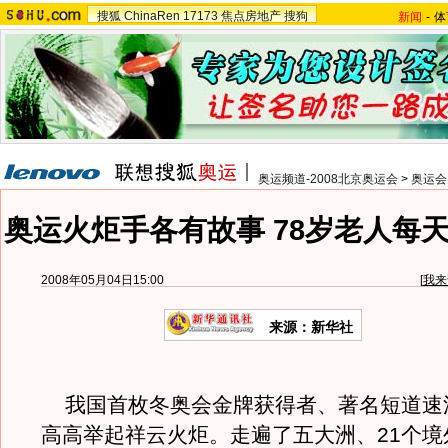
搜狐
ChinaRen
17173
焦点房地产
搜狗
新闻
-
体
奥运频道-2008北京奥运会
>
奥运会
奥运火炬手各有故事 78岁老人每
2008年05月04日15:00
[
我来
来源：新华社
我国首枚冬奥会金牌获得者、著名短道速
高高举起祥云火炬。走遍了五大洲、21个境