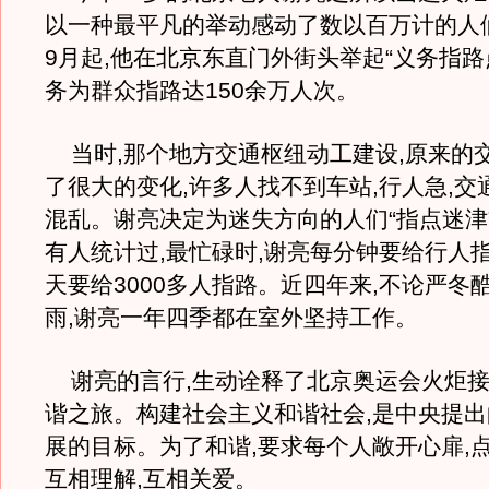
以一种最平凡的举动感动了数以百万计的人们
9月起,他在北京东直门外街头举起“义务指路
务为群众指路达150余万人次。
当时,那个地方交通枢纽动工建设,原来的
了很大的变化,许多人找不到车站,行人急,交
混乱。谢亮决定为迷失方向的人们“指点迷津
有人统计过,最忙碌时,谢亮每分钟要给行人指
天要给3000多人指路。近四年来,不论严冬
雨,谢亮一年四季都在室外坚持工作。
谢亮的言行,生动诠释了北京奥运会火炬接
谐之旅。构建社会主义和谐社会,是中央提
展的目标。为了和谐,要求每个人敞开心扉,点
互相理解,互相关爱。