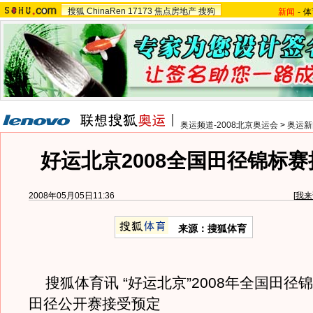
搜狐
ChinaRen
17173
焦点房地产
搜狗
新闻
-
体
奥运频道-2008北京奥运会
>
奥运新
好运北京2008全国田径锦标
2008年05月05日11:36
[
我来
来源：搜狐体育
搜狐体育讯 “好运北京”2008年全国田径
田径公开赛接受预定