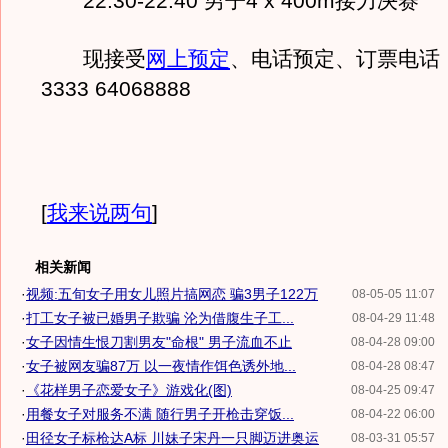
22:30-22:40 男子4 x 400m接力决赛
现接受
网上预定
、电话预定、订票电话：40
3333 64068888
[
我来说两句
]
相关新闻
·
视频:五旬女子用女儿照片搞网恋 骗3男子122万
08-05-05 11:07
·
打工女子被已婚男子欺骗 沦为借腹生子工...
08-04-29 11:48
·
女子因情生恨刀割男友"命根" 男子流血不止
08-04-28 09:00
·
女子被网友骗87万 以一夜情作饵色诱外地...
08-04-28 08:47
·
《花样男子恋爱女子》游戏化(图)
08-04-25 09:47
·
用餐女子对服务不满 随行男子开枪击穿饭...
08-04-22 06:00
·
田径女子标枪达A标 川妹子宋丹一只脚迈进奥运
08-03-31 05:57