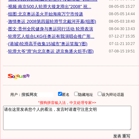
·
视频:南京500人轮滑大接龙滑出"2008" 祝...
08-05-05 15:27
·
组图:北京奥运圣火开始海南万宁市传递
08-05-05 14:44
·
激情奥运 2008第四届轮滑节北戴河开幕(组图)
08-05-03 18:40
·
图文:贵州全民健身与奥运同行活动 轮滑表演
08-04-30 13:43
·
轮滑艺人组合LKG任奥运有我演唱会推广形...
07-12-27 15:35
·
(港城)轮滑高手收集15城市"奥运笑脸"(图)
07-11-21 10:27
·
轮滑大爷"滑"向北京奥运 进京角逐火炬手(图)
07-08-15 19:51
用户：
匿名
隐藏地址
设为辩论话题
*搜狗拼音输入法，中文处理专家>>