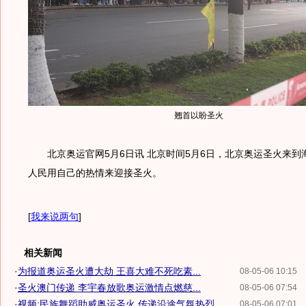
翘首以盼圣火
北京奥运官网5月6日讯 北京时间5月6日，北京奥运圣火来到
人民用自己的热情来迎接圣火。
[
我来说两句
]
相关新闻
·
为报道奥运圣火遭大劫 王喜大难不死吃素...
08-05-06 10:15
·
圣火澳门传递 李宇春放歌奥运激情点燃慈...
08-05-06 07:54
·
视频:民族舞蹈助威奥运圣火 传递沿途气氛热烈
08-05-06 07:01