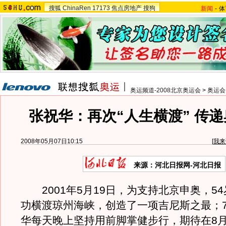
搜狐
ChinaRen
17173
焦点房地产
搜狗
新闻
-
体
奥运频道-2008北京奥运会
>
奥运会
张祝华：再次“人生横渡” 传
2008年05月07日10:15
[
我来
来源：河北日报网-河北日报
2001年5月19日，为支持北京申奥，5
功横渡琼州海峡，创造了一项吉尼斯之最；
华每天晚上坚持用前脚掌健步行，期待在8