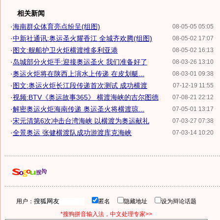
相关新闻
·
海南群众体育亮点纷呈(组图)
08-05-05 05:05
·
中新社通讯:奥运圣火耀香江 全城齐欢腾(组图)
08-05-02 17:07
·
图文:舰船护卫火炬横渡维多利亚港
08-05-02 16:13
·
岛城部分火炬手:迎接奥运圣火 我们准备好了
08-03-26 13:10
·
奥运火炬将在陕西上演水上传递 在皮划艇...
08-03-01 09:38
·
图文:奥运火炬长江段传递首次测试 成功横渡
07-12-19 11:55
·
视频:BTV《奥运故事365》 横渡海峡的吉尔图德
07-08-21 22:12
·
解密奥运火炬海南传递 奥运圣火将横渡琼...
07-05-01 13:17
·
宋元清第6次冲击台湾海峡 以横渡为奥运献礼
07-03-27 07:38
·
全景奥运 张健横渡队成功游渡库克海峡
07-03-14 10:20
用户：
匿名
隐藏地址
设为辩论话题
*搜狗拼音输入法，中文处理专家>>