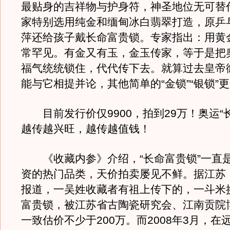
最贴身的吉祥物与护身符，神圣地位无可替
家特别选用纯金和缅甸冰白翡翠打造，原乒
萍还给孩子戴长命富贵锁。专家指出：用黄
常罕见。有金又有玉，金玉传家，等于是把
福气统统锁住，代代传下去。就算过去皇帝
能与它相提并论，其他简单的“金锁”“银锁”
目前发行价仅9900，拍到29万！奥运“
越传越兴旺，越传越值钱！
《收藏内参》介绍，“长命富贵锁”一直
资的热门品类，天价拍卖屡见不鲜。据江苏
报道，一吴姓收藏者有祖上传下的，一斗米
富贵锁，被江苏省古陶瓷研究会、江南贡院
一致估价不少于200万。而2008年3月，在