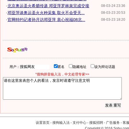
·
北京奥运圣火希腊传递 邓亚萍罗林泉完成交接
08-03-24 23:36
·
邓亚萍谈奥运圣火火种采集 取火不会受天...
08-03-23 20:53
·
官网特约记者孙月访邓亚萍 衷心祝福08北...
08-03-23 18:20
用户：
匿名
隐藏地址
设为辩论话题
*搜狗拼音输入法，中文处理专家>>
设置首页
-
搜狗输入法
-
支付中心
-
搜狐招聘
-
广告服务
-
客
Copyright
©
2016 Sohu.com 