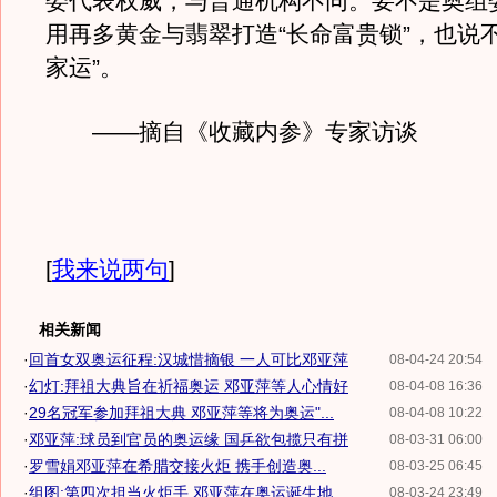
委代表权威，与普通机构不同。要不是奥组
用再多黄金与翡翠打造“长命富贵锁”，也说
家运”。
——摘自《收藏内参》专家访谈
[
我来说两句
]
相关新闻
·
回首女双奥运征程:汉城惜摘银 一人可比邓亚萍
08-04-24 20:54
·
幻灯:拜祖大典旨在祈福奥运 邓亚萍等人心情好
08-04-08 16:36
·
29名冠军参加拜祖大典 邓亚萍等将为奥运"...
08-04-08 10:22
·
邓亚萍:球员到官员的奥运缘 国乒欲包揽只有拼
08-03-31 06:00
·
罗雪娟邓亚萍在希腊交接火炬 携手创造奥...
08-03-25 06:45
·
组图:第四次担当火炬手 邓亚萍在奥运诞生地
08-03-24 23:49