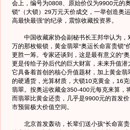
会上，编号为0808、原始价仅为9900元的
锁”（大锁）29万元天价成交，一举创造奥运
高最快最强”的纪录，震惊收藏投资界。
中国收藏家协会副秘书长王邦华认为，对
万的那枚银锁，黄金翡翠“奥运长命富贵锁”
更胜一筹。专家还谈到，这是最有意义的“奥
更是传给子孙后代的巨大财富，未来升值潜
它具备着首创的核心升值题材，加上黄金翡
的硬通货，光算材质，大锁10克黄金，16
翡翠。按奥运收藏金350-400元每克来算，将
而翡翠比黄金还贵，几乎是9900元的首发
市预留极大价值空间。
北京首发轰动，长辈们送小孩“长命富贵锁