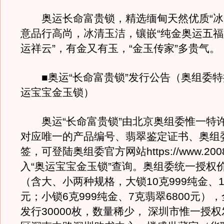
奥运长命富贵锁，精选缅甸天然优质“冰
意品行高尚，冰清玉洁，镶嵌“纯金奥运五福
运祥云”，有金又有玉，“金玉传家”多贵气。
■奥运“长命富贵锁”发行公告（奥组委特
运宝宝金玉锁）
奥运“长命富贵锁”由北京奥组委惟一特
对应唯一的产品编号、翡翠鉴定证书、奥组
签，可登陆奥组委官方网站https://www.2008
入“奥运宝宝金玉锁”查询。奥组委统一授权价1
（含大、小两种规格，大锁10克999纯金、1
元；小锁6克999纯金、7克翡翠6800元）
发行30000枚，数量稀少， 深圳市惟一授