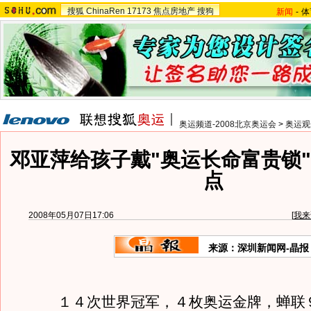
搜狐
ChinaRen
17173
焦点房地产
搜狗
新闻
-
体
奥运频道-2008北京奥运会
>
奥运观
邓亚萍给孩子戴"奥运长命富贵锁"
点
2008年05月07日17:06
[
我来
来源：深圳新闻网-晶报
１４次世界冠军，４枚奥运金牌，蝉联