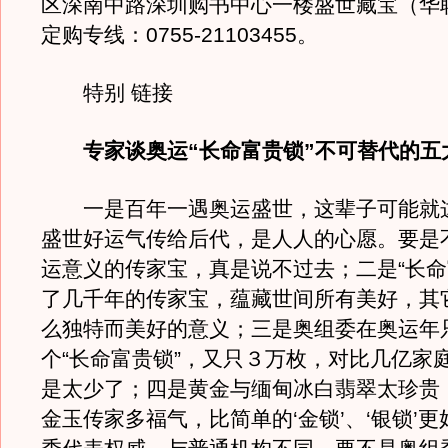
区深南中路深圳购书中心一楼盛世藏宝（华
定购专线：0755-21103455。
特别 链接
专家谈奥运“长命富贵锁”不可替代的五
一是百年一遇奥运盛世，这辈子可能就
盛世好运气传给后代，是人人的心愿。要是
运意义的传家宝，真是说不过去；二是“长命
了几千年的传家宝，蕴藏世间所有美好，其
么独特而美好的意义；三是奥组委在奥运年
个“长命富贵锁”，又只３万枚，对比几亿家
是太少了；四是黄金与缅甸冰白翡翠太珍贵
金玉传家多福气，比简单的‘金锁’、‘银锁’