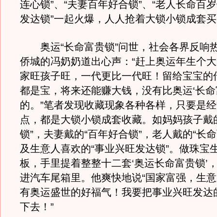
连心锁”、“夫妻百年好合锁”、“老人长命百岁
发达锁”一起火爆，人人抢着大锁小锁成套买
奥运“长命富贵锁”问世，社会各界反响
侨城的冯奶奶道出心声：“赶上奥运年生个
家旺孩子旺，一代更比一代旺！留给宝宝的
都是宝，将来还能赚大钱，没有比奥运‘长命
的。”笔者发现收藏现象各种各样，只要是
点，都是大锁小锁成套收藏。如妈妈孩子戴
锁”，夫妻戴的“百年好合锁”，老人戴的“长命
及生意人喜欢的“事业兴旺发达锁”。做珠宝
板，手里提着整整十二套‘奥运长命富贵锁’
进汽车尾箱里。他爽快地说“国家富强，生
有奥运盛世的好福气！我要把事业兴旺发达
下去！”