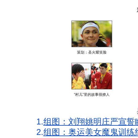
策划：圣火耀笑脸
“村儿”里的故事很撩人
1.
组图：刘翔姚明庄严宣誓
2.
组图：奥运美女魔鬼训练