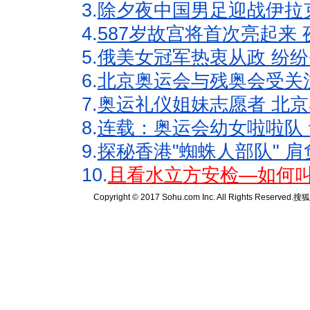
3.
除夕夜中国男足迎战伊拉
4.
587岁故宫将首次亮起来
5.
俄美女冠军热衷从政 纷纷
6.
北京奥运会与残奥会受关
7.
奥运礼仪姐妹志愿者 北京
8.
连载：奥运会幼女啦啦队 
9.
探秘香港"蜘蛛人部队" 肩
10.
且看水立方安检—如何叫
Copyright © 2017 Sohu.com Inc. All Rights Reserved