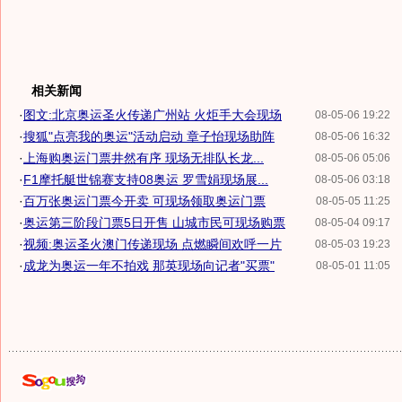
相关新闻
·
图文:北京奥运圣火传递广州站 火炬手大会现场
08-05-06 19:22
·
搜狐"点亮我的奥运"活动启动 章子怡现场助阵
08-05-06 16:32
·
上海购奥运门票井然有序 现场无排队长龙...
08-05-06 05:06
·
F1摩托艇世锦赛支持08奥运 罗雪娟现场展...
08-05-06 03:18
·
百万张奥运门票今开卖 可现场领取奥运门票
08-05-05 11:25
·
奥运第三阶段门票5日开售 山城市民可现场购票
08-05-04 09:17
·
视频:奥运圣火澳门传递现场 点燃瞬间欢呼一片
08-05-03 19:23
·
成龙为奥运一年不拍戏 那英现场向记者"买票"
08-05-01 11:05