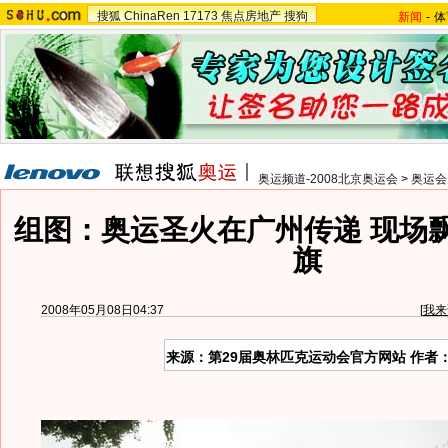
搜狐
ChinaRen
17173
焦点房地产
搜狗
新闻
-
体
奥运频道-2008北京奥运会
>
奥运会
组图：奥运圣火在广州传递 现场
旗
2008年05月08日04:37
[
我来
来源：第29届奥林匹克运动会官方网站 作者