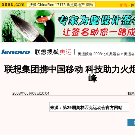
搜狐
ChinaRen
17173
焦点房地产
搜狗
新闻
-
体
奥运频道-2008北京奥运会
>
奥运会
联想集团携中国移动 科技助力火
峰
2008年05月08日10:04
[
我来
来源：第29届奥林匹克运动会官方网站