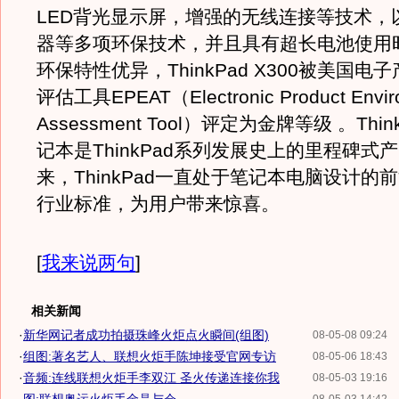
LED背光显示屏，增强的无线连接等技术，
器等多项环保技术，并且具有超长电池使用
环保特性优异，ThinkPad X300被美国电
评估工具EPEAT（Electronic Product Envir
Assessment Tool）评定为金牌等级 。Think
记本是ThinkPad系列发展史上的里程碑式产
来，ThinkPad一直处于笔记本电脑设计的
行业标准，为用户带来惊喜。
[
我来说两句
]
相关新闻
·
新华网记者成功拍摄珠峰火炬点火瞬间(组图)
08-05-08 09:24
·
组图:著名艺人、联想火炬手陈坤接受官网专访
08-05-06 18:43
·
音频:连线联想火炬手李双江 圣火传递连接你我
08-05-03 19:16