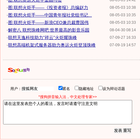
·
图:联想奥运火炬手金晶与会
08-05-03 14:42
·
图:联想火炬手——《投资者报》总编赵力
08-05-03 10:38
·
图:联想火炬手——中国青年报社党组书记...
08-05-03 10:35
·
图:联想火炬手——新浪CEO兼总裁曹国伟
08-05-03 10:33
·
解密八 联想珠峰网吧:世界最高的影音乐园
08-04-30 08:14
·
联想天逸科技助力"祥云"火炬耀珠峰
07-09-27 16:33
·
联想高端机架式服务器助力奥运火炬登顶珠峰
07-09-19 14:57
用户：
匿名
隐藏地址
设为辩论话题
*搜狗拼音输入法，中文处理专家>>