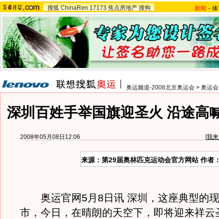
搜狐
ChinaRen
17173
焦点房地产
搜狗
新闻
-
体
奥运频道-2008北京奥运会
>
奥运会
深圳百姓手举国旗迎圣火 沿途高喊
2008年05月08日12:06
[
我来
来源：第29届奥林匹克运动会官方网站 作者
奥运官网5月8日讯 深圳，这座典型的现
市，今日，在晴朗的天空下，即将迎来祥云