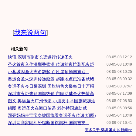
[
我来说两句
]
相关新闻
·
快讯:深圳市副市长梁道行传递圣火
08-05-08 12:12
·
圣火首夜入住深圳香蜜湖 传递前夜忙装配火炬
08-05-08 10:49
·
小县城因圣火声名鹊起 百姓屋顶插国旗迎...
08-05-08 10:25
·
奥运会圣火深圳传递延迟 起跑地点已准备就绪
08-05-08 09:32
·
奥运圣火今日耀深圳 国旗销售火爆每日十万幅
08-05-08 07:47
·
深圳市火炬未到国旗热销 市民助威圣火热情高
08-05-07 17:09
·
图文:奥运圣火广州传递 小朋友手举国旗喊加油
08-05-07 08:53
·
组图:奥运圣火在海口传递 老外持国旗助威
08-05-06 08:56
·
漂亮妈妈带宝宝身披国旗看奥运圣火传递(组图)
08-05-04 13:49
·
深圳两商家闹纠纷锯断国旗旗杆 国旗被扔...
06-09-07 16:41
更多关于
深圳 圣火
的新闻>>