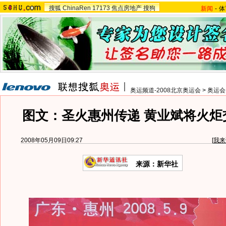
搜狐
ChinaRen
17173
焦点房地产
搜狗
新闻
-
体
奥运频道-2008北京奥运会
>
奥运会
图文：圣火惠州传递 黄业斌将火炬
2008年05月09日09:27
[
我来
来源：新华社