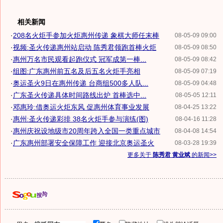
相关新闻
·
208名火炬手参加火炬惠州传递 象棋大师任末棒
08-05-09 09:00
·
视频:圣火传递惠州站启动 陈秀君领跑首棒火炬
08-05-09 08:50
·
惠州万名市民观看起跑仪式 冠军成第一棒...
08-05-09 08:42
·
组图:广东惠州前五名及后五名火炬手亮相
08-05-09 07:19
·
奥运圣火9日在惠州传递 台商组500多人队...
08-05-09 04:48
·
广东圣火传递具体时间路线出炉 首棒选中...
08-05-05 12:11
·
邓惠玲:借奥运火炬东风 促惠州体育事业发展
08-04-25 13:22
·
惠州:圣火传递彩排 38名火炬手参与演练(图)
08-04-16 11:28
·
惠州庆祝设地级市20周年跨入全国一类重点城市
08-04-08 14:54
·
广东惠州部署安全保障工作 迎接北京奥运圣火
08-03-28 19:39
更多关于
陈秀君 黄业斌
的新闻>>