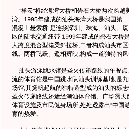
“祥云”将经海湾大桥和礐石大桥两次跨越
湾。1995年建成的汕头海湾大桥是我国第
混凝土悬索桥,是连接深圳、珠海、汕头、厦
区的陆地交通纽带;1999年建成的礐石大桥
大跨度混合型箱梁斜拉桥,二者构成汕头市
线。两桥飞跃、遥相辉映,构成一道独特的风
汕头游泳跳水馆是圣火传递路线的午餐点
流的体育馆是中国跳水队汕头训练基地,是
场馆,其扬帆起航的独特造型成为汕头的标
圣火传递路线还途经潮汕体育馆、广场露天
体育设施及市民健身场所,处处透露出“中国
育的热爱。