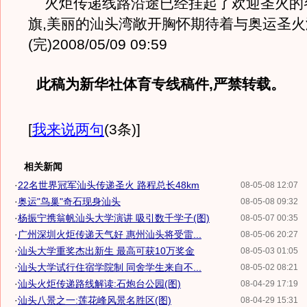
火炬传递线路沿途已经挂起了欢迎圣火的
旗,美丽的汕头湾敞开胸怀期待着与奥运圣
(完)2008/05/09 09:59
此稿为新华社体育专线稿件,严禁转载。
[
我来说两句
(3条)
]
相关新闻
·
22名世界冠军汕头传递圣火 路程总长48km
08-05-08 12:07
·
奥运"鸟巢"奇石现身汕头
08-05-08 09:32
·
杨振宁携翁帆汕头大学演讲 吸引数千学子(图)
08-05-07 00:35
·
广州深圳火炬传递天气好 惠州汕头将受雷...
08-05-06 20:27
·
汕头大学重奖杰出新生 最高可获10万奖金
08-05-03 01:05
·
汕头大学试行住宿学院制 同舍学生来自不...
08-05-02 08:21
·
汕头火炬传递路线解读:石炮台公园(图)
08-04-29 17:19
·
汕头八景之一:莲花峰风景名胜区(图)
08-04-29 15:31