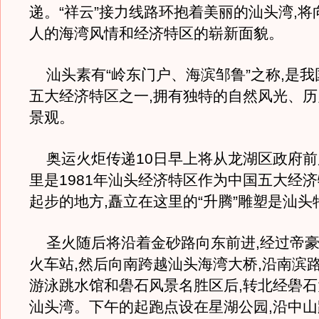
递。“祥云”接力线路环抱着美丽的汕头湾,
人的海湾风情和经济特区的崭新面貌。
汕头素有“岭东门户、海滨邹鲁”之称,是我
五大经济特区之一,拥有独特的自然风光、
景观。
奥运火炬传递10日早上将从龙湖区政府前
里是1981年汕头经济特区作为中国五大经
起步的地方,矗立在这里的“升腾”雕塑是汕
圣火随后将沿着金砂路向东前进,经过帝豪
火车站,然后向南跨越汕头海湾大桥,沿南滨
游泳跳水馆和礐石风景名胜区后,转北经礐
汕头湾。下午的起跑点设在星湖公园,沿中