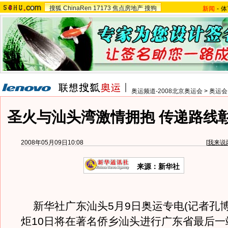
搜狐
ChinaRen
17173
焦点房地产
搜狗
新闻
-
体
奥运频道-2008北京奥运会
>
奥运会
圣火与汕头湾激情拥抱 传递路线
2008年05月09日10:08
[
我来说
来源：新华社
新华社广东汕头5月9日奥运专电(记者孔博
炬10日将在著名侨乡汕头进行广东省最后一