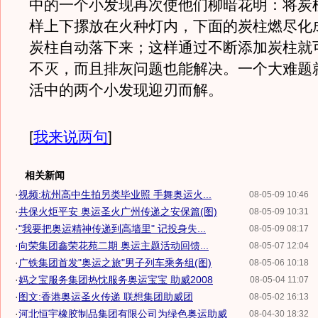
中的一个小发现再次使他们柳暗花明：将炭
样上下摞放在火种灯内，下面的炭柱燃尽化
炭柱自动落下来；这样通过不断添加炭柱就
不灭，而且排灰问题也能解决。一个大难题
活中的两个小发现迎刃而解。
[
我来说两句
]
相关新闻
·
视频:杭州高中生拍另类毕业照 手舞奥运火...
08-05-09 10:46
·
共保火炬平安 奥运圣火广州传递之安保篇(图)
08-05-09 10:31
·
"我要把奥运精神传递到高墙里" 记投身失...
08-05-09 08:17
·
向荣集团鑫荣花苑二期 奥运主题活动回馈...
08-05-07 12:04
·
广铁集团首发"奥运之旅"男子列车乘务组(图)
08-05-06 10:18
·
妈之宝服务集团热忱服务奥运宝宝 助威2008
08-05-04 11:07
·
图文:香港奥运圣火传递 联想集团助威团
08-05-02 16:13
·
河北恒宇橡胶制品集团有限公司为绿色奥运助威
08-04-30 18:32