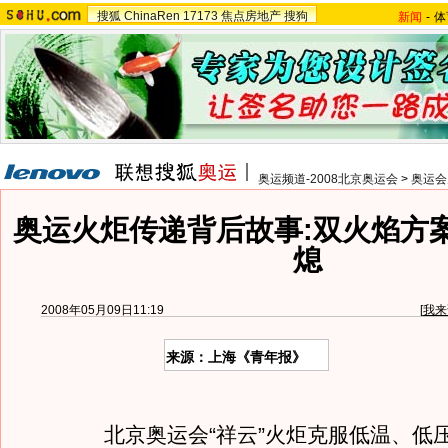
搜狐
ChinaRen
17173
焦点房地产
搜狗
新闻
-
体
奥运频道-2008北京奥运会
>
奥运会
奥运火炬传递背后故事:双火焰方
熄
2008年05月09日11:19
[
我来
来源：上海《青年报》
北京奥运会“祥云”火炬克服低温、低压