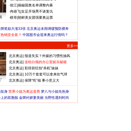
·
徐江
|
揭秘国奥名单调整内幕
·
冉雄飞
|
女足开场秀不谈复仇
装
·
棋哥
|
朝鲜美女团强要奥运票
牌奖励大涨33倍
北京奥运未雨绸缪预防裸奔
何热销安全套？
中国股市会迎来奥运行情吗？
更多>>
北京奥运
|
报道失实？外媒的习惯性抽风
北京奥运
|
送给白领的办公室娱乐秘籍
北京奥运
|
彩排前狂拍“杀机”妹妹
北京奥运
|
10万个套套可以拿来吹气球
”
北京奥运
|
保障“性”福 事小意义大
猛纹身
世界小姐为奥运造势
梦八与小姐先热身
会上的双胞胎
金牌衬娇妻美丽
当野性遇到时尚