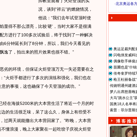
挥帐里观看了火炬登顶的实
·
北京奥运各
况，谈到“祥云”的燃烧情况，
奥 运 视 频
他说：“我们去年试登顶时使
焰显得不那么漂亮，比较‘硬’，当时大家不是很满
配方进行了100多次试验后，终于找到了一种解决
由6分钟延长到了8分钟，所以，我们今天看见的
奥运足裁判配
飘逸了，拍出来的照片效果也很不错。”
闪电侠发威科
偶像歌手林俊
苗圃也是“什锦
劣的环境，但保证火炬登顶万无一失还需要在之
传奇奎罗特续
：“火炬手都进行了多次的演练和强化，我们也在
枪王杜丽备战“
传姚明通州建酒店
注意的事项，这也确保了今天登顶的成功。”
梦八出席慈善晚宴
大马“跳水公主”
经在海拔5200米的大本营生活了将近一个月的时
国奥18人名单将
索普：菲尔普斯
这边的生活很乏味，呆了这么久，身体上有些受不
，过两天就能撤出大本营回家了。”昨晚，大本营
博 客 推 荐
员不懂浪漫，晚上大家聚在一起吃饺子庆祝火炬登