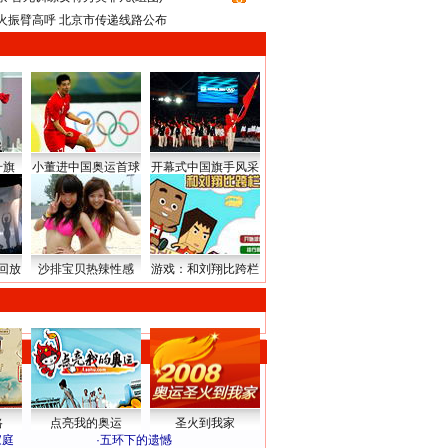
火振臂高呼 北京市传递线路公布
升旗
小董进中国奥运首球
开幕式中国旗手风采
回放
沙排宝贝热辣性感
游戏：和刘翔比跨栏
路
点亮我的奥运
圣火到我家
家庭
·
五环下的遗憾