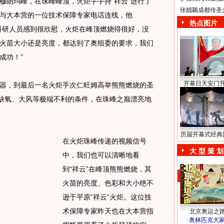
朗玛峰，在珠峰峰顶，火炬手手持“祥云”进行了
张靓颖成都传圣
与大本营的一位技术保障专家电话连线，他
热点图片
科研人员感到很欣慰，火炬在峰顶燃烧得很好，没
火苗大小还是亮度，都达到了奥组委的要求，我们
成功！”
开幕日天安门
，到最后一名火炬手次仁旺姆高举熊熊燃烧的圣
、缺氧、大风等极端不利的条件，在珠峰之巅漂亮地
历届开幕式经典
在火炬珠峰传递的视频信号
大 型 策 划
中，我们也可以清晰地看
到“祥云”在峰顶熊熊燃烧，其
火苗的亮度、色彩和大小绝不
逊于平原“祥云”火炬。这位技
术保障专家昨天也在大本营指
北京奥运之
·
奥林匹克大