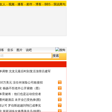
女人
-
视频
-
播客
-
邮件
-
博客
-
BBS
-
我说两句
博客
音乐
图片
说吧
名单调整 沈龙元最后时刻复活顶替吕建军
50万美元 没任何保险公司敢接招
3
女 杨扬不拒老外公开索吻（图）
4
体育健将：他们也是运动佼佼者
5
州建酒店 未开业已受热捧(图)
6
被认可 罗伯斯超越刘翔已成事实
7
 冒死训练女将秀美非凡(组图)
8