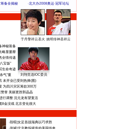
方筹备全揭秘
·
北大办2008奥运·冠军论坛
于丹擎祥云圣火
姚明传神圣祥云
体 育 热 点
备神秘装备
比略显萎靡
杰全情传递
八宝饭”
写生命奇迹
刘翔竞选IOC委员
杀气”重
 未开业已受到热捧(图)
 为四川灾区筹款300万
获赞誉 美丽更胜郭晶晶
进行调整 沈元龙有望复活
揽8金没戏 北京变化很大
·
段暄
|
女足首战瑞典以巧求胜
·
张斌
|
北京教练锻造的美国传奇