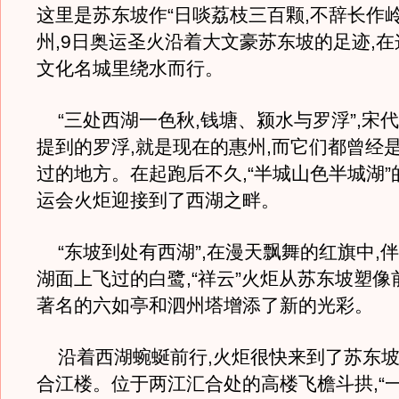
这里是苏东坡作“日啖荔枝三百颗,不辞长作岭
州,9日奥运圣火沿着大文豪苏东坡的足迹,
文化名城里绕水而行。
“三处西湖一色秋,钱塘、颍水与罗浮”,宋
提到的罗浮,就是现在的惠州,而它们都曾经
过的地方。在起跑后不久,“半城山色半城湖
运会火炬迎接到了西湖之畔。
“东坡到处有西湖”,在漫天飘舞的红旗中,
湖面上飞过的白鹭,“祥云”火炬从苏东坡塑像
著名的六如亭和泗州塔增添了新的光彩。
沿着西湖蜿蜒前行,火炬很快来到了苏东坡
合江楼。位于两江汇合处的高楼飞檐斗拱,“