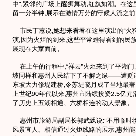
中”,紧邻的广场上醒狮舞动,红旗如潮。在这
留一分半钟,展示在激情万分的守候人流之前
市民丁蕙说,她想来看看在这里演出的“火狗
演,因为火炬的到来,这些平常难得看到的民
展现在大家面前。
在上午的行程中,“祥云”火炬来到了平湖门
坡同样和惠州人民结下了不解之缘——遭贬
东坡大力修堤建桥,令苏堤晓月成了当地最
上世纪90年代以来,惠州市陆续投资2.5亿元
了历史上五湖相通、六桥相连的动人景象。
惠州市旅游局副局长郭武飘说:“不用临时妆
风景宜人。相信通过火炬线路的展示,惠州