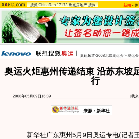
搜狐
ChinaRen
17173
焦点房地产
搜狗
新闻
-
体
奥运频道-2008北京奥运会
>
奥运会
奥运火炬惠州传递结束 沿苏东坡足
行
2008年05月09日16:39
[
我来
来源：新华社
新华社广东惠州5月9日奥运专电(记者王