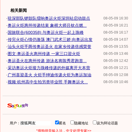
相关新闻
·
驻深部队锣鼓队擂响奥运火炬深圳站启动鼓点
08-05-09 16:30
·
奥运火炬惠州传递结束 象棋大师吕钦点燃...
08-05-09 16:21
·
国旅联合(600358):与奥运火炬一起上珠峰
08-05-09 16:17
·
传完火炬心情仍激荡 澳门武术三娇:向奥运出发
08-05-09 14:07
·
汕头火炬手两传奥运圣火 在家乡传递倍感荣誉
08-05-09 13:55
·
图文:奥运圣火惠州传递 一家三口迎火炬
08-05-09 13:46
·
奥运圣火在惠州传递 游泳名将陈秀君跑首...
08-05-09 12:42
·
采访奥运火炬接力珠峰传递的外媒离开大本营
08-05-09 12:21
·
广州喜迎圣火 火炬手绅迪传递火炬为奥运加油
08-05-09 12:08
·
视频:杭州高中生拍另类毕业照 手舞奥运火...
08-05-09 10:46
用户：
匿名
隐藏地址
设为辩论话题
*搜狗拼音输入法，中文处理专家>>