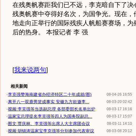
在残奥帆赛距我们已不远，李克暗自下了决
残奥帆赛中夺得好名次，为国争光。现在，
地走向正举行的国际残疾人帆船赛赛场，为
后的热身。 本报记者 李 强
[
我来说两句
]
相关新闻
·
李克强赞海南建省办经济特区二十年成就(图)
08-04-26 16:55
·
离开八一双鹿男篮成事实 安徽九方欲邀李...
08-03-20 02:42
·
视频:李克强等当选副总理 各部委部长名单出炉
08-03-17 16:16
·
温家宝总理提名李克强等四人为国务院副总...
08-03-17 15:07
·
图文:贾庆林、李克强等出席人大主席团会议
08-03-11 14:10
·
视频:胡锦涛温家宝李克强等分别参加代表审议
08-03-08 20:12