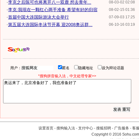
·
李克之后陈可也将离开八一双鹿 想去青年...
08-03-02 02:08
·
李克:我现在一颗红心两手准备 希望有好的归宿
08-02-15 01:36
·
首届中国大连国际游泳大会举行
07-09-03 17:25
·
第五届大连国际冬泳节开幕 迎2008奥运群...
06-10-16 03:19
用户：
匿名
隐藏地址
设为辩论话题
*搜狗拼音输入法，中文处理专家>>
设置首页
-
搜狗输入法
-
支付中心
-
搜狐招聘
-
广告服务
-
客
Copyright
©
2016 Sohu.com 