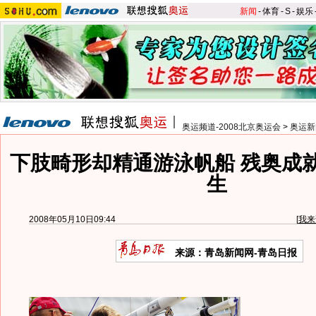
新闻
-
体育
-
S
-
娱乐
奥运频道-2008北京奥运会
>
奥运新
下肢畸形却精通游泳帆船 残奥成
生
2008年05月10日09:44
[
我来
来源：青岛新闻网-青岛日报