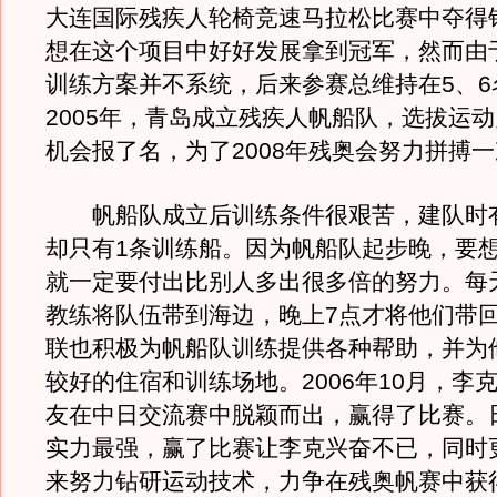
大连国际残疾人轮椅竞速马拉松比赛中夺得
想在这个项目中好好发展拿到冠军，然而由
训练方案并不系统，后来参赛总维持在5、6
2005年，青岛成立残疾人帆船队，选拔运
机会报了名，为了2008年残奥会努力拼搏
帆船队成立后训练条件很艰苦，建队时有
却只有1条训练船。因为帆船队起步晚，要
就一定要付出比别人多出很多倍的努力。每
教练将队伍带到海边，晚上7点才将他们带
联也积极为帆船队训练提供各种帮助，并为
较好的住宿和训练场地。2006年10月，李
友在中日交流赛中脱颖而出，赢得了比赛。
实力最强，赢了比赛让李克兴奋不已，同时
来努力钻研运动技术，力争在残奥帆赛中获