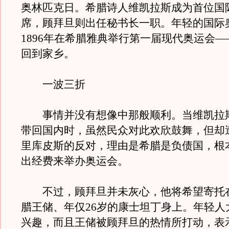
奥林匹克日。希腊诗人维凯拉斯成为首位国
席，顾拜旦则出任秘书长一职。年轻的国际
1896年在希腊雅典举行第一届现代奥运会
回到家乡。
一波三折
事情并没有想像中那般顺利。当维凯拉
带回国内时，虽然民众对此欢欣鼓舞，但却
里库皮斯的反对，理由是希腊是负债国，根
出经费来举办奥运会。
不过，顾拜旦并未灰心，他将希望寄托
腊王储、年仅26岁的康士坦丁身上。年轻人
兴趣，而且王储被顾拜旦的热情所打动，表