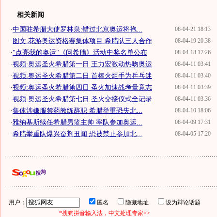
相关新闻
·
中国驻希腊大使罗林泉:错过北京奥运将抱...
08-04-21 18:13
·
图文:花游奥运资格赛集体项目 希腊队三人合作
08-04-19 20:38
·
"点亮我的奥运"《问希腊》活动中奖名单公布
08-04-18 17:26
·
视频:奥运圣火希腊第一日 王力宏激动热吻奥运
08-04-11 03:41
·
视频:奥运圣火希腊第二日 首棒火炬手为乒乓迷
08-04-11 03:40
·
视频:奥运圣火希腊第四日 圣火加速战考量意志
08-04-11 03:39
·
视频:奥运圣火希腊第七日 圣火交接仪式全记录
08-04-11 03:36
·
集体涉嫌服禁药教练辞职 希腊举重恐失北...
08-04-10 18:06
·
雅纳基斯续任希腊男篮主帅 率队参加奥运...
08-04-09 17:31
·
希腊举重队爆兴奋剂丑闻 恐被禁止参加北...
08-04-05 17:20
用户：
匿名
隐藏地址
设为辩论话题
*搜狗拼音输入法，中文处理专家>>