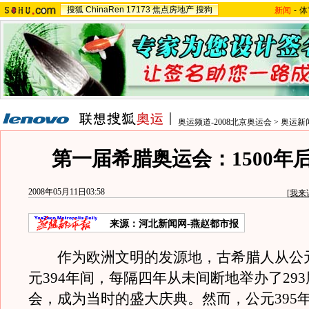
搜狐
ChinaRen
17173
焦点房地产
搜狗
新闻
-
体
奥运频道-2008北京奥运会
>
奥运新
第一届希腊奥运会：1500年
2008年05月11日03:58
[
我来
来源：河北新闻网-燕赵都市报
作为欧洲文明的发源地，古希腊人从公元前
元394年间，每隔四年从未间断地举办了29
会，成为当时的盛大庆典。然而，公元395