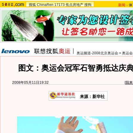
搜狐
ChinaRen
17173
焦点房地产
搜狗
新闻
-
体
奥运频道-2008北京奥运会
>
奥运会
图文：奥运会冠军石智勇抵达庆
2008年05月11日19:32
[
我来
来源：新华社