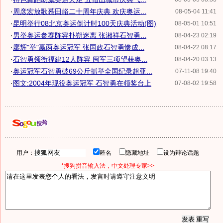
·
周彦宏放歌慕田峪二十周年庆典 欢庆奥运...
08-05-04 11:41
·
昆明举行08北京奥运倒计时100天庆典活动(图)
08-05-01 10:51
·
男举奥运参赛阵容扑朔迷离 张湘祥石智勇...
08-04-23 02:19
·
廖辉"举"赢两奥运冠军 张国政石智勇惨成...
08-04-22 08:17
·
石智勇领衔福建12人阵容 闽军三项望获奥...
08-04-20 03:13
·
奥运冠军石智勇破69公斤抓举全国纪录超亚...
07-11-08 19:40
·
图文:2004年现役奥运冠军 石智勇在领奖台上
07-08-02 19:58
用户：
匿名
隐藏地址
设为辩论话题
*搜狗拼音输入法，中文处理专家>>