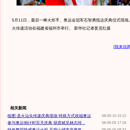
5月11日，最后一棒火炬手、奥运会冠军石智勇抵达庆典仪式现场
火传递活动在福建省福州市举行。 新华社记者姜克红摄
[
我来说
相关新闻
·
组图:圣火汕头传递庆典现场 特殊方式祝福奥运
08-05-10 15:12
·
参与奥运倒计时百天庆典 胡彦斌见林志玲...
08-05-05 17:18
·
特色舞蹈助威奥运火炬 五指山城市庆典气...
08-05-05 08:33