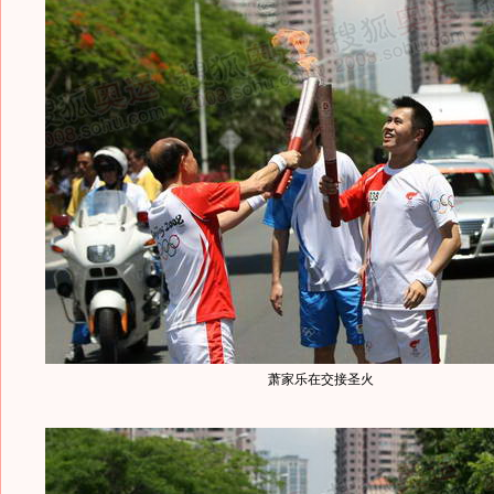
萧家乐在交接圣火