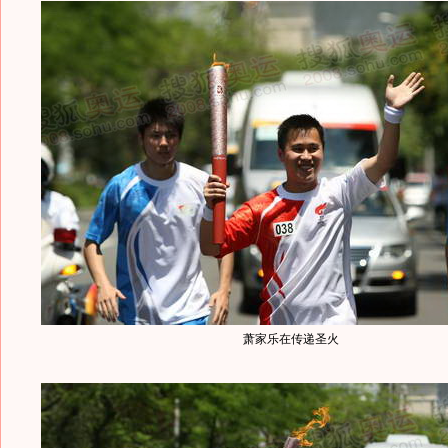
萧家乐在传递圣火