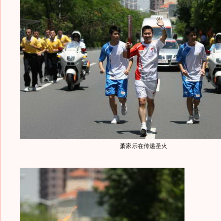
萧家乐在传递圣火