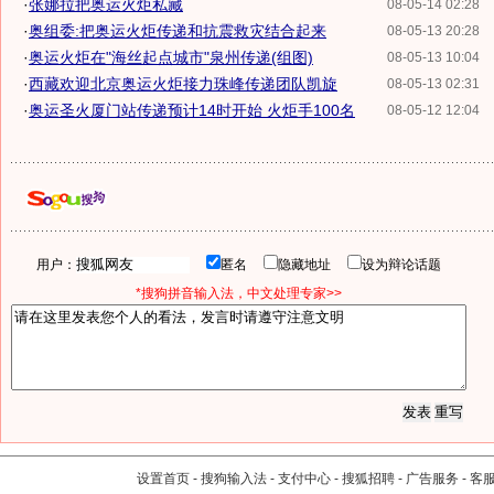
·
张娜拉把奥运火炬私藏
08-05-14 02:28
·
奥组委:把奥运火炬传递和抗震救灾结合起来
08-05-13 20:28
·
奥运火炬在"海丝起点城市"泉州传递(组图)
08-05-13 10:04
·
西藏欢迎北京奥运火炬接力珠峰传递团队凯旋
08-05-13 02:31
·
奥运圣火厦门站传递预计14时开始 火炬手100名
08-05-12 12:04
用户：
匿名
隐藏地址
设为辩论话题
*搜狗拼音输入法，中文处理专家>>
设置首页
-
搜狗输入法
-
支付中心
-
搜狐招聘
-
广告服务
-
客