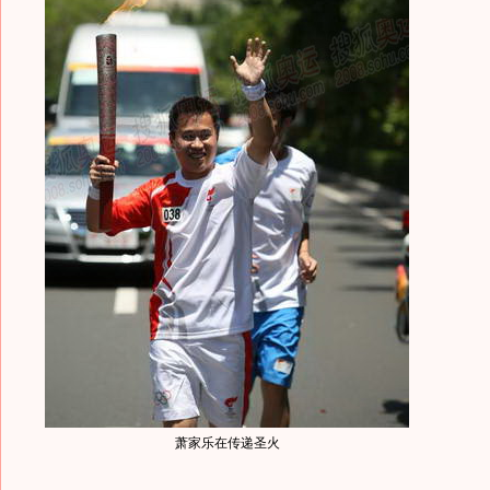
萧家乐在传递圣火