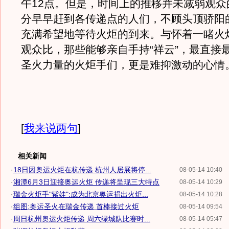
午12点。但是，时间上的推移并未减弱观众
分早早赶到各传递点的人们，不顾头顶骄阳
充满希望地等待火炬的到来。与怀着一睹火
观众比，那些能够亲自手持“祥云”，最直接
圣火力量的火炬手们，更是难抑激动的心情
[
我来说两句
]
相关新闻
·
18日因奥运火炬在杭传递 杭州人居展将停...
08-05-14 10:40
·
湘潭6月3日迎接奥运火炬 传递将呈现三大特点
08-05-14 10:29
·
瑞金火炬手"紫娃":成为北京奥运捐出火炬...
08-05-14 10:28
·
组图:奥运圣火在瑞金传递 首棒接过火炬
08-05-14 09:54
·
周日杭州奥运火炬传递 周六绿城队比赛时...
08-05-14 05:47