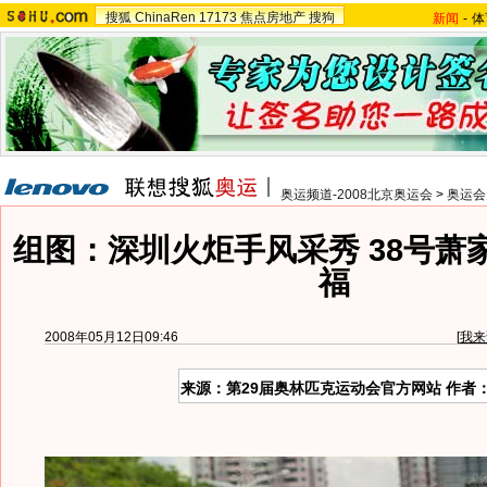
搜狐
ChinaRen
17173
焦点房地产
搜狗
新闻
-
体
奥运频道-2008北京奥运会
>
奥运会
组图：深圳火炬手风采秀 38号萧
福
2008年05月12日09:46
[
我来
来源：第29届奥林匹克运动会官方网站 作者：