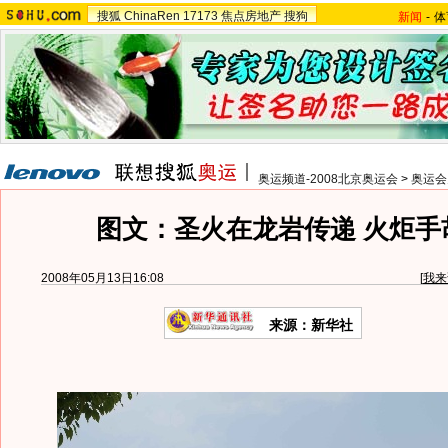
搜狐
ChinaRen
17173
焦点房地产
搜狗
新闻
-
体
奥运频道-2008北京奥运会
>
奥运会
图文：圣火在龙岩传递 火炬手
2008年05月13日16:08
[
我来
来源：新华社