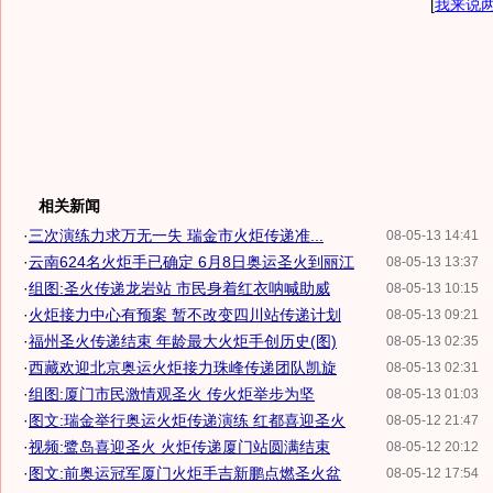
[
我来说
相关新闻
·
三次演练力求万无一失 瑞金市火炬传递准...
08-05-13 14:41
·
云南624名火炬手已确定 6月8日奥运圣火到丽江
08-05-13 13:37
·
组图:圣火传递龙岩站 市民身着红衣呐喊助威
08-05-13 10:15
·
火炬接力中心有预案 暂不改变四川站传递计划
08-05-13 09:21
·
福州圣火传递结束 年龄最大火炬手创历史(图)
08-05-13 02:35
·
西藏欢迎北京奥运火炬接力珠峰传递团队凯旋
08-05-13 02:31
·
组图:厦门市民激情观圣火 传火炬举步为坚
08-05-13 01:03
·
图文:瑞金举行奥运火炬传递演练 红都喜迎圣火
08-05-12 21:47
·
视频:鹭岛喜迎圣火 火炬传递厦门站圆满结束
08-05-12 20:12
·
图文:前奥运冠军厦门火炬手吉新鹏点燃圣火盆
08-05-12 17:54