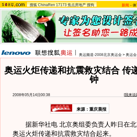
搜狐
ChinaRen
17173
焦点房地产
搜狗
新闻
-
体
奥运频道-2008北京奥运会
>
奥运会
奥运火炬传递和抗震救灾结合 传
钟
2008年05月14日00:38
[
我来说
来源：重庆晨报
据新华社电 北京奥组委负责人昨日在北
奥运火炬传递和抗震救灾结合起来。