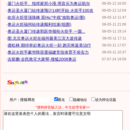
·
厦门火炬手、指挥家郑小瑛:用音乐为奥运助兴
08-05-12 16:50
·
奥运圣火厦门站传递预计14时开始 火炬手100名
08-05-12 12:04
·
欢庆火炬登顶珠峰 双Hic"中戏"放歌奥运(图)
08-05-12 11:47
·
奥运火炬福州站传递顺利结束(组图)
08-05-11 21:06
·
奥运圣火厦门传递郭跃华领衔火炬手 一圆...
08-05-11 19:14
·
图:北京奥运火炬在福州最美江滨大道传递
08-05-11 17:11
·
龚松林:期待举起奥运火炬一刻 跑完将返美治疗
08-05-11 17:07
·
奥运火炬手豪华阵容显福建竞技体育不俗实力
08-05-11 10:37
·
吉新鹏:全民救灾大家帮-搜狐2008奥运
07-07-24 19:59
用户：
匿名
隐藏地址
设为辩论话题
*搜狗拼音输入法，中文处理专家>>