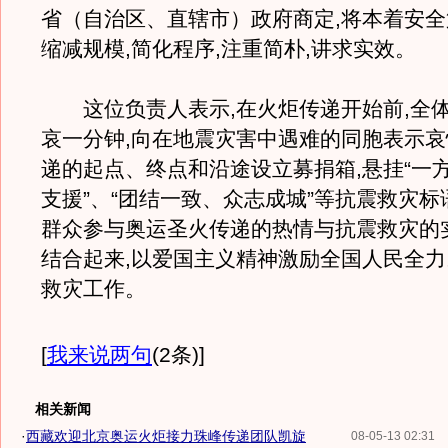
省（自治区、直辖市）政府商定,将本着安全
缩减规模,简化程序,注重简朴,讲求实效。
这位负责人表示,在火炬传递开始前,全
哀一分钟,向在地震灾害中遇难的同胞表示
递的起点、终点和沿途设立募捐箱,悬挂“一
支援”、“团结一致、众志成城”等抗震救灾标
群众参与奥运圣火传递的热情与抗震救灾的
结合起来,以爱国主义精神激励全国人民全
救灾工作。
[
我来说两句
(2条)
]
相关新闻
·
西藏欢迎北京奥运火炬接力珠峰传递团队凯旋
08-05-13 02:31