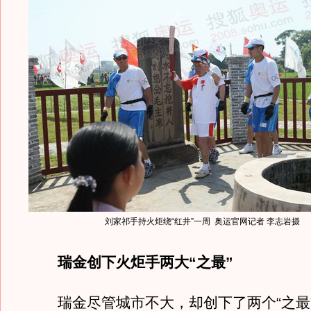
刘家祁手持火炬绕“红井”一周 奥运官网记者 李志岩摄
瑞金创下火炬手两大“之最”
瑞金尽管城市不大，却创下了两个“之最