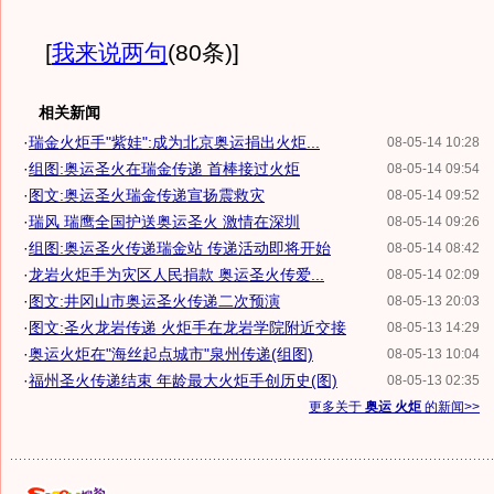
[
我来说两句
(80条)
]
相关新闻
·
瑞金火炬手"紫娃":成为北京奥运捐出火炬...
08-05-14 10:28
·
组图:奥运圣火在瑞金传递 首棒接过火炬
08-05-14 09:54
·
图文:奥运圣火瑞金传递宣扬震救灾
08-05-14 09:52
·
瑞风 瑞鹰全国护送奥运圣火 激情在深圳
08-05-14 09:26
·
组图:奥运圣火传递瑞金站 传递活动即将开始
08-05-14 08:42
·
龙岩火炬手为灾区人民捐款 奥运圣火传爱...
08-05-14 02:09
·
图文:井冈山市奥运圣火传递二次预演
08-05-13 20:03
·
图文:圣火龙岩传递 火炬手在龙岩学院附近交接
08-05-13 14:29
·
奥运火炬在"海丝起点城市"泉州传递(组图)
08-05-13 10:04
·
福州圣火传递结束 年龄最大火炬手创历史(图)
08-05-13 02:35
更多关于
奥运 火炬
的新闻>>