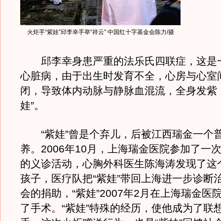
火炬手“紫娃”邱李幸手举“祥云” 中国红十字基金会陈力/摄
邱李幸身患严重的法乐氏四联症，这是
心脏病，由于出生时发育不全，心房与心室
闭，导致体内动脉与静脉血混流，全身发紫
娃”。
“紫娃”曾是个弃儿，后被江西瑞金一个
养。2006年10月，上海瑞金医院参加了一
的义诊活动，心胸外科医生陈海涛发现了这
孩子，医疗队把“紫娃”带回上海进一步诊断
会的捐助，“紫娃”2007年2月在上海瑞金医
了手术。“紫娃”特殊的经历，使他成为了联