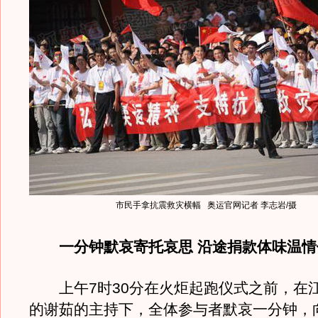
市民手拿抗震救灾横幅 奥运官网记者 李志岩/摄
一分钟默哀寄托哀思 沿途捐款体味温情
上午7时30分在火炬起跑仪式之前，在
的谢茹的主持下，全体参与者默哀一分钟，