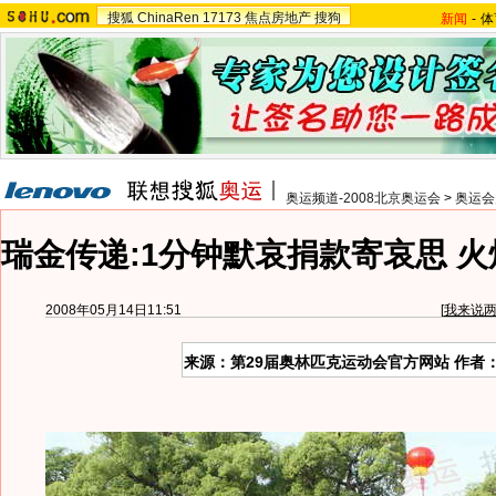
搜狐
ChinaRen
17173
焦点房地产
搜狗
新闻
-
体
奥运频道-2008北京奥运会
>
奥运会
瑞金传递:1分钟默哀捐款寄哀思 火
2008年05月14日11:51
[
我来说
来源：第29届奥林匹克运动会官方网站 作者