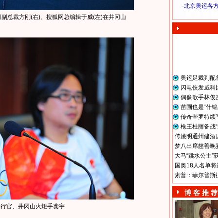
·
北京奥运各
奥 运 视 频
副总裁方刚(右)、搜狐网总编辑于威(左)在井冈山
奥运足裁判配
闪电侠发威科
偶像歌手林俊
苗圃也是“什锦
传奇奎罗特续
枪王杜丽备战“
传姚明通州建酒店
梦八出席慈善晚宴
大马“跳水公主”
国奥18人名单将
索普：菲尔普斯
博 客 推 荐
运行官、井冈山火炬手龚宇