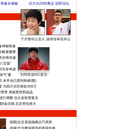
方筹备全揭秘
·
北大办2008奥运·冠军论坛
于丹擎祥云圣火
姚明传神圣祥云
体 育 热 点
备神秘装备
比略显萎靡
杰全情传递
八宝饭”
写生命奇迹
刘翔竞选IOC委员
杀气”重
 未开业已受到热捧(图)
 为四川灾区筹款300万
获赞誉 美丽更胜郭晶晶
进行调整 沈元龙有望复活
揽8金没戏 北京变化很大
·
段暄
|
女足首战瑞典以巧求胜
·
张斌
|
北京教练锻造的美国传奇