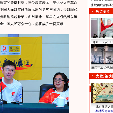
救灾的关键时刻，三位高管表示，奥运圣火在革命
张靓颖成都传圣
中国人面对灾难所展示出的勇气与团结，是对现代
热点图片
勇敢地挺起脊梁，面对磨难，星星之火必然可以燎
全中国人民万众一心，必将战胜一切灾难。
开幕日天安门
历届开幕式经典
大 型 策 划
北京奥运之
·
奥林匹克大