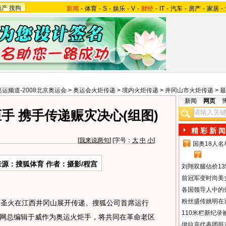
地产
搜狗
新闻
-
体育
-
S
-
娱乐
-
V
-
财经
-
IT
-
汽车
-
房产
-
家居
-
奥运频道-2008北京奥运会
>
奥运会火炬传递
>
境内火炬传递
>
井冈山市火炬传递
>
最
新闻
网页
手 携手传递赈灾决心(组图)
精 彩 新 闻
[
我来说两句
] [字号：
大
中
小
]
国奥18人
1
2
来源：搜狐体育 作者：摄影/程宫
刘翔双腿估价13
前冠军变时尚美
各国领导人中的
粉丝盛传姚明在通
会圣火在江西井冈山展开传递。搜狐公司首席运行
110米栏新纪录
网总编辑于威作为奥运火炬手，将共同在革命老区
伊拉克代表团抵京