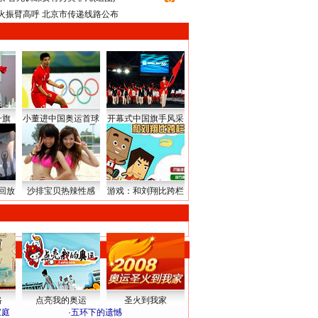
火振臂高呼 北京市传递线路公布
升旗
小董进中国奥运首球
开幕式中国旗手风采
回放
沙排宝贝热辣性感
游戏：和刘翔比跨栏
路
点亮我的奥运
圣火到我家
家庭
·
五环下的遗憾