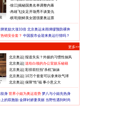
·
徐江
|
揭秘国奥名单调整内幕
·
冉雄飞
|
女足开场秀不谈复仇
装
·
棋哥
|
朝鲜美女团强要奥运票
牌奖励大涨33倍
北京奥运未雨绸缪预防裸奔
何热销安全套？
中国股市会迎来奥运行情吗？
更多>>
北京奥运
|
报道失实？外媒的习惯性抽风
北京奥运
|
送给白领的办公室娱乐秘籍
北京奥运
|
彩排前狂拍“杀机”妹妹
北京奥运
|
10万个套套可以拿来吹气球
”
北京奥运
|
保障“性”福 事小意义大
猛纹身
世界小姐为奥运造势
梦八与小姐先热身
会上的双胞胎
金牌衬娇妻美丽
当野性遇到时尚