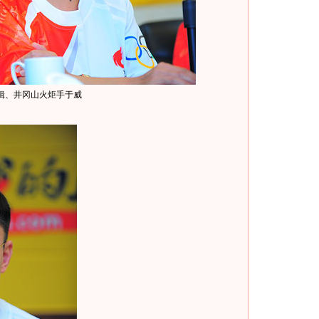
辑、井冈山火炬手于威