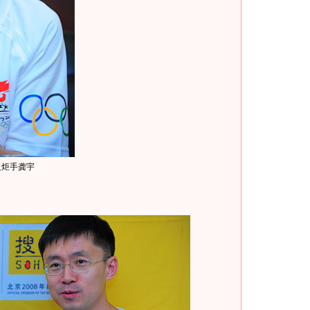
火炬手龚宇