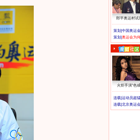
郎平奥运村试
策划|
中国奥运金
策划|
奥运会为
火炬手演“色戒
连载|
运动员超
连载|
北京奥运