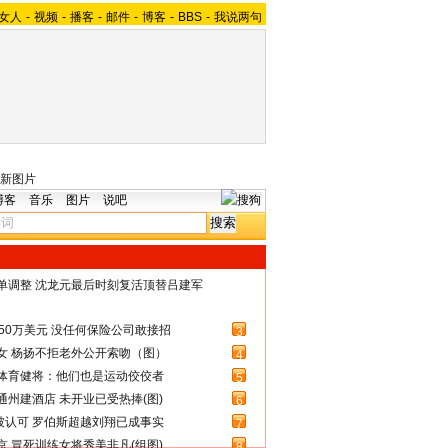
女人
-
视频
-
播客
-
邮件
-
博客
-
BBS
-
我说两句
新图片
博客
音乐
图片
说吧
名单调整 沈龙元最后时刻复活顶替吕建军
50万美元 没任何保险公司敢接招
3
女 杨扬不拒老外公开索吻（图）
4
体育健将：他们也是运动佼佼者
5
州建酒店 未开业已受热捧(图)
6
被认可 罗伯斯超越刘翔已成事实
7
 冒死训练女将秀美非凡(组图)
8