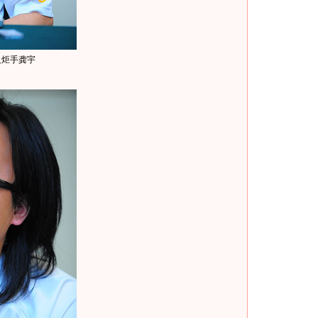
火炬手龚宇